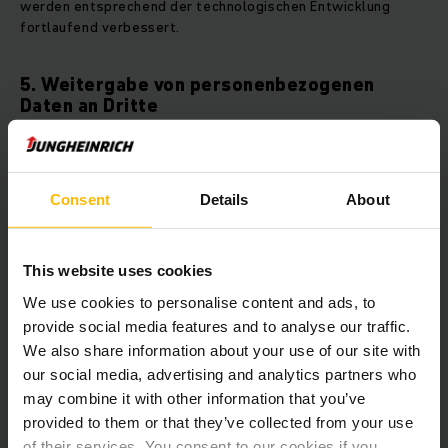
werden entsprechend der technologischen Entwicklung
fortlaufend verbessert.
5. Weitergabe von personenbezogenen
Daten an Dritte
OWir arbeiten für die Bereitstellung des Produkts mit der
Frama AG (Frama AG, Dorfstrasse 6, 3438 Lauperswil,
Schweiz) zusammen.
Consent
Details
About
Soweit wir externe Dienstleister einbeziehen, geschieht
dies stets im Rahmen der gesetzlichen Bestimmungen und
This website uses cookies
unter Beachtung der geltenden Datenschutzbestimmungen.
We use cookies to personalise content and ads, to
Empfänger der Daten sind darauf verpflichtet, diese nur zu
provide social media features and to analyse our traffic.
den festgelegten Zwecken zu verwenden. Im Falle einer
We also share information about your use of our site with
Datenübermittlung an einen Empfänger außerhalb des
Jungheinrich-Konzerns in einen Drittstaat außerhalb der
our social media, advertising and analytics partners who
Europäischen Union/EWR gewährleistet der Empfänger ein
may combine it with other information that you’ve
gleichwertiges Datenschutzniveau nach Art. 44 ff. DSGVO.
provided to them or that they’ve collected from your use
Ausgenommen sind Staaten, deren Datenschutzniveau von
of their services. You consent to our cookies if you