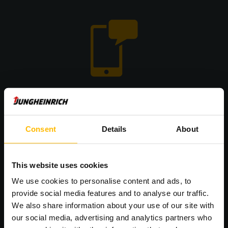
Le moyen le plus rapide de demander un service
Consent
Details
About
Jungheinrich Call4Service
Avec la plateforme gratuite Call4Service, vous pouvez
This website uses cookies
contacter le service après-vente de Jungheinrich à tout
moment ! Signalez rapidement et facilement les temps
We use cookies to personalise content and ads, to
d'arrêt et les pannes depuis votre ordinateur ou votre
provide social media features and to analyse our traffic.
smartphone.
We also share information about your use of our site with
our social media, advertising and analytics partners who