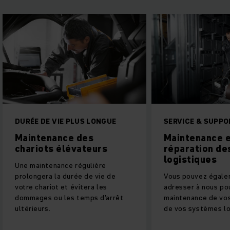
VIE PLUS LONGUE
SERVICE & SUPPORT
ance des
Maintenance et
 élévateurs
réparation des systèmes
logistiques
ance régulière
la durée de vie de
Vous pouvez également vous
t et évitera les
adresser à nous pour la
u les temps d'arrêt
maintenance de vos rayonnages et
de vos systèmes logistiques.