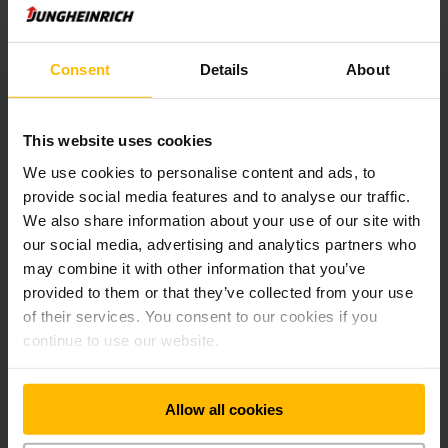
Consent
Details
About
This website uses cookies
We use cookies to personalise content and ads, to
Intégration rapide et facile
provide social media features and to analyse our traffic.
We also share information about your use of our site with
our social media, advertising and analytics partners who
may combine it with other information that you’ve
1
provided to them or that they’ve collected from your use
of their services. You consent to our cookies if you
continue to use our website.
Planification
Allow all cookies
Déterminez le niveau d'automatisation souhaité en