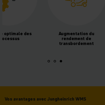
é optimale des
Augmentation du
ocessus
rendement de
transbordement
Vos avantages avec Jungheinrich WMS