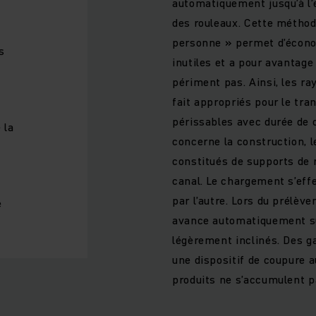
automatiquement jusqu’à l
des rouleaux. Cette métho
personne » permet d’économ
s
inutiles et a pour avantag
périment pas. Ainsi, les r
fait appropriés pour le tr
périssables avec durée de 
 la
concerne la construction,
constitués de supports de
canal. Le chargement s’eff
par l’autre. Lors du prélève
e
avance automatiquement su
légèrement inclinés. Des ga
une dispositif de coupure 
produits ne s’accumulent p