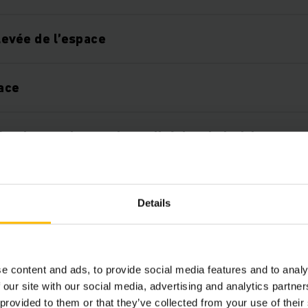
élevée de l’espace
cace
 palettes de grande qualité Jungheinrich
de sécurité
Details
 processus élevée
e content and ads, to provide social media features and to analy
 our site with our social media, advertising and analytics partn
 provided to them or that they’ve collected from your use of their