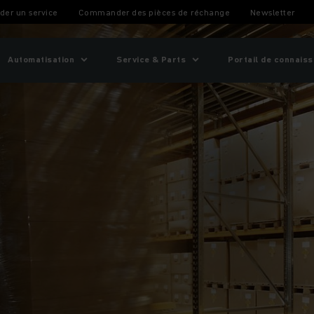
gravitaires
er un service
Commander des pièces de réchange
Newsletter
Automatisation
Service & Parts
Portail de connais