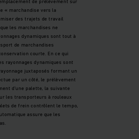
’emplacement de prélèvement sur
de « marchandise vers la
iser des trajets de travail
e que les marchandises ne
ayonnages dynamiques sont tout à
ansport de marchandises
conservation courte. En ce qui
 les rayonnages dynamiques sont
 rayonnage juxtaposés formant un
ectue par un côté, le prélèvement
ment d’une palette, la suivante
r les transporteurs à rouleaux
lets de frein contrôlent le tempo,
automatique assure que les
as.