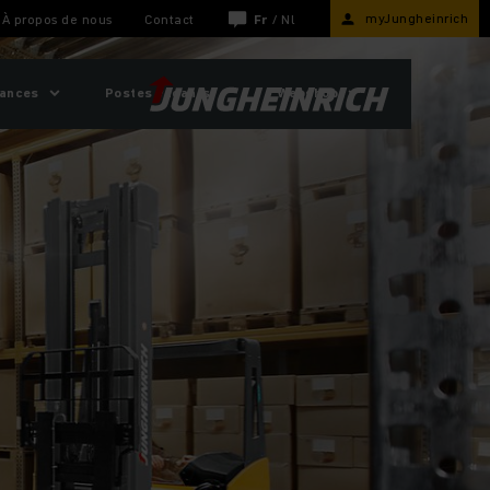
myJungheinrich
À propos de nous
Contact
Fr
/
Nl
sances
Postes vacants
Webshop