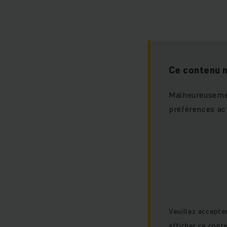
Ce contenu 
Malheureusemen
préférences act
Veuillez accepte
afficher ce cont