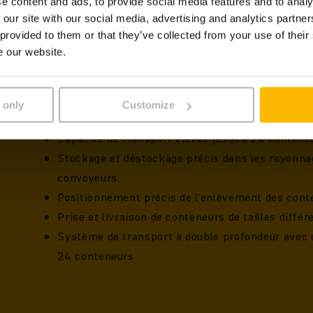
e content and ads, to provide social media features and to analy
 our site with our social media, advertising and analytics partn
 provided to them or that they’ve collected from your use of their
e our website.
 only
Customize
Manipulation plus efficace des conteneurs
Capacité de transport élevée jusqu'à 24 conteneur
Stockage et déstockage précis dans les rayonnage
convoyeurs.
Positionnement précis de l'enlèvement des conte
Prise et livraison de conteneurs de tailles différ
Système de transport à double profondeur avec 
24 conteneurs