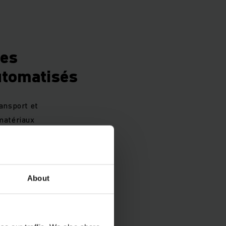
des
utomatisés
ransport et
 matériaux
Il exécute des
me et utilise
ngements de
efficacité des
About