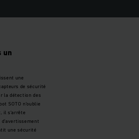
s un
issent une
capteurs de sécurité
r la détection des
obot SOTO n'oublie
 il s'arrête
 d'avertissement
tit une sécurité