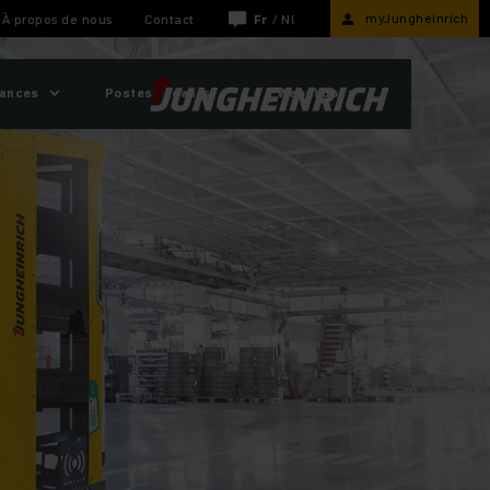
myJungheinrich
À propos de nous
Contact
Fr
/
Nl
sances
Postes vacants
Webshop