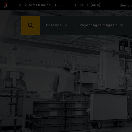
Automatisation
...
SOTO (AMR)
Demand
Chariots
Rayonnages magasin