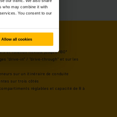
se our traffic. We also share
ers who may combine it with
 services. You consent to our
Allow all cookies
s et rotation flexible jusqu'à 180°
s "drive-in" / "drive-through" et sur les
neurs sur un itinéraire de conduite
entes sur trois côtés
compartiments réglables et capacité de 8 à