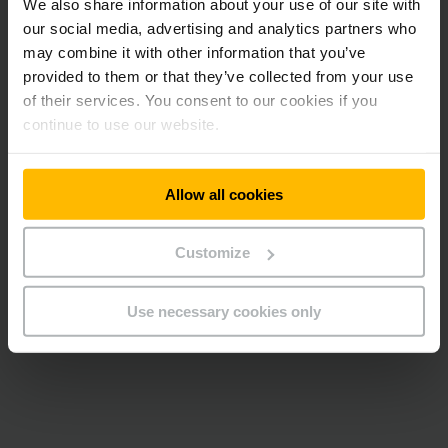
We also share information about your use of our site with
3300 - 4800 mm
our social media, advertising and analytics partners who
may combine it with other information that you’ve
2000 - 3000 kg
provided to them or that they’ve collected from your use
of their services. You consent to our cookies if you
18 299,00
€
à partir de
continue to use our website.
ACHETER EN LIGNE
Allow all cookies
PRENDRE CONTACT
Customize
FACTSHEET
Use necessary cookies only