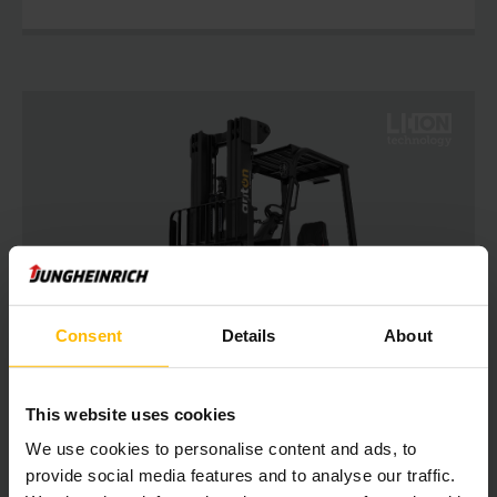
Consent
Details
About
CBH 2.0 - 3.5
This website uses cookies
Chariot élévateur électrique 2 - 3,5
tonnes
We use cookies to personalise content and ads, to
provide social media features and to analyse our traffic.