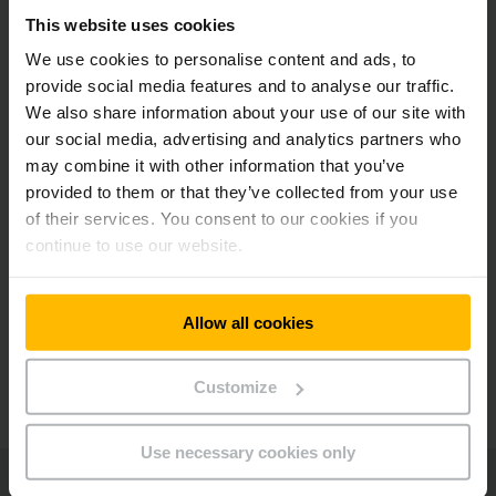
warehouseNAVIGATION pour les allées étroites
This website uses cookies
en option
We use cookies to personalise content and ads, to
provide social media features and to analyse our traffic.
We also share information about your use of our site with
Systèmes d’assistance additionnels
disponibles
our social media, advertising and analytics partners who
may combine it with other information that you’ve
provided to them or that they’ve collected from your use
Différents types de mâts
of their services. You consent to our cookies if you
continue to use our website.
Ergonomie de pointe
Allow all cookies
Vaste gamme d'équipements additionnels
Customize
Use necessary cookies only