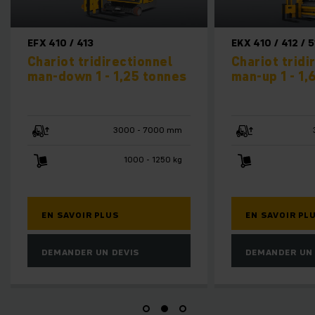
413
EKX 410 / 412 / 514 / 516k / 516
tridirectionnel
Chariot tridirectionnel
 1 - 1,25 tonnes
man-up 1 - 1,6 tonnes
3000 - 7000 mm
3000 - 18000 mm
1000 - 1250 kg
1000 - 1600 kg
IR PLUS
EN SAVOIR PLUS
ER UN DEVIS
DEMANDER UN DEVIS