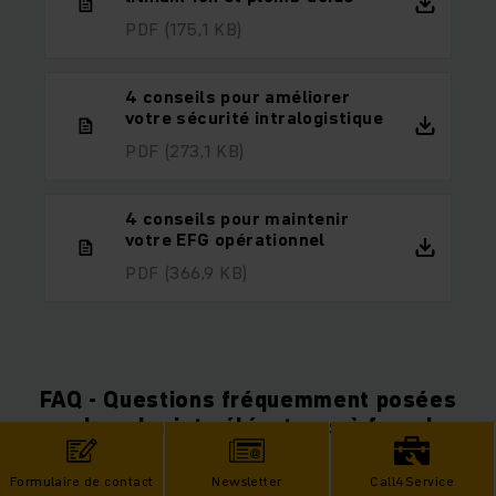
PDF
(175,1 KB)
4 conseils pour améliorer
votre sécurité intralogistique
PDF
(273,1 KB)
4 conseils pour maintenir
votre EFG opérationnel
PDF
(366,9 KB)
FAQ - Questions fréquemment posées
sur les chariots élévateurs à fourche
électriques
Formulaire de contact
Newsletter
Call4Service