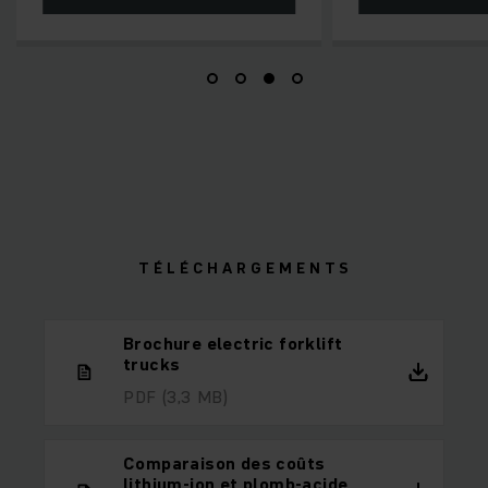
T É L É C H A R G E M E N T S
Brochure electric forklift
trucks
PDF
(3,3 MB)
Comparaison des coûts
lithium-ion et plomb-acide