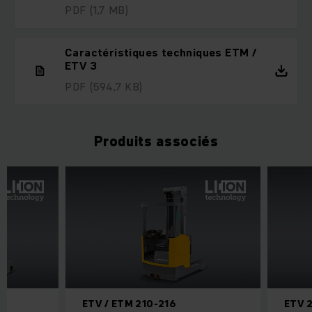
PDF
(1,7 MB)
Caractéristiques techniques ETM /
ETV 3
PDF
(594,7 KB)
Produits associés
ETV / ETM 210-216
ETV 2