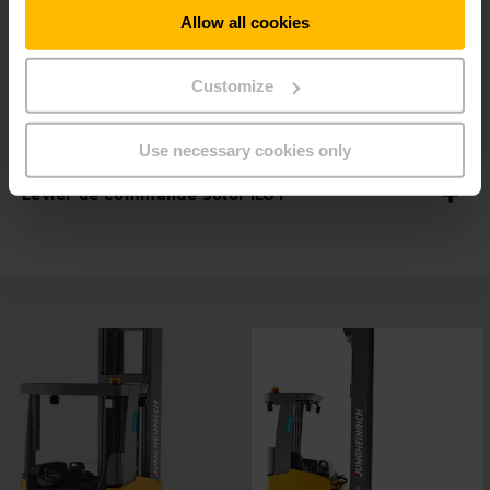
Écran couleur 4 pouces
Allow all cookies
Customize
Packs d'équipement pour différentes
conditions d'utilisation
Use necessary cookies only
Levier de commande soloPILOT