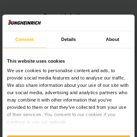
Caractéristiques
Disponible avec la technologie lithium-ion
Consent
Details
About
Mât à haute performance
This website uses cookies
We use cookies to personalise content and ads, to
provide social media features and to analyse our traffic.
loweringPRO
We also share information about your use of our site with
our social media, advertising and analytics partners who
may combine it with other information that you’ve
Nombreux systèmes d'assistance et options
provided to them or that they’ve collected from your use
of their services. You consent to our cookies if you
EasyAccess
continue to use our website.