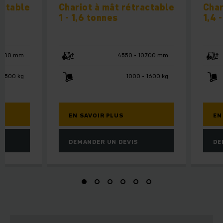
actable
Chariot à mât rétractable
Char
1 - 1,6 tonnes
1,4 
10700 mm
4550 - 10700 mm
 2500 kg
1000 - 1600 kg
EN SAVOIR PLUS
EN
DEMANDER UN DEVIS
DE