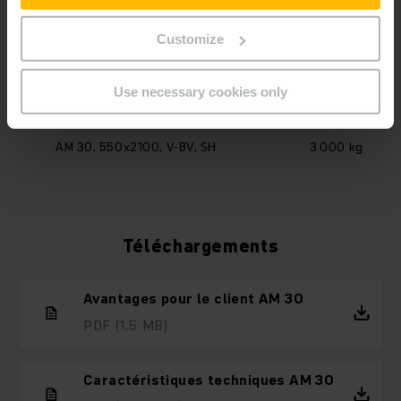
AM 30, 550x1220, V-BV, SH
3 000 kg
Customize
AM 30, 550x1600, V-BV, SH
3 000 kg
Use necessary cookies only
AM 30, 550x1800, V-BV, SH
3 000 kg
AM 30, 550x2100, V-BV, SH
3 000 kg
Téléchargements
Avantages pour le client AM 30
PDF
(1,5 MB)
Caractéristiques techniques AM 30