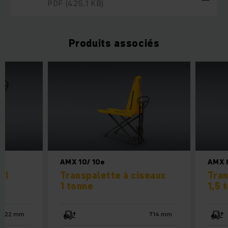
PDF
(425,1 KB)
Produits associés
AMX 10/ 10e
AMX I
el
Transpalette à ciseaux
Tran
1 tonne
1,5 
122 mm
714 mm