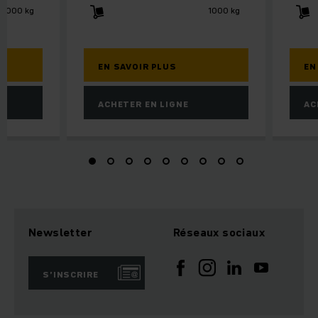
2000 kg
1000 kg
EN SAVOIR PLUS
EN
ACHETER EN LIGNE
AC
Newsletter
Réseaux sociaux
S’INSCRIRE