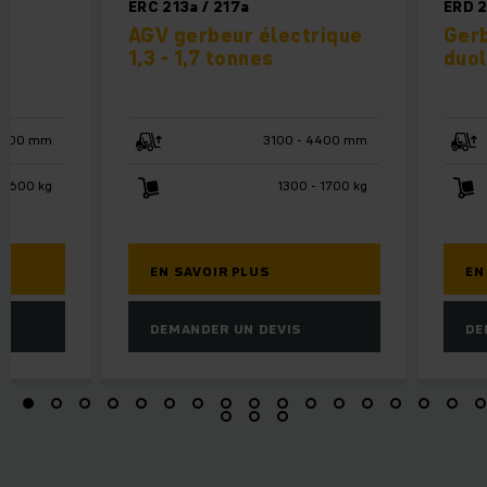
ERC 213a / 217a
ERD 
e
AGV gerbeur électrique
Gerb
1,3 - 1,7 tonnes
duol
6200 mm
3100 - 4400 mm
 1600 kg
1300 - 1700 kg
EN SAVOIR PLUS
EN
DEMANDER UN DEVIS
DE