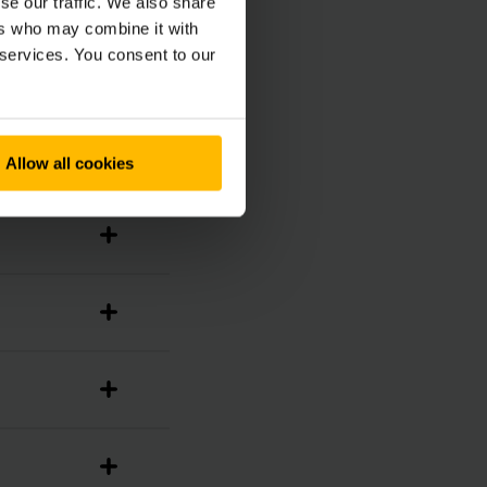
se our traffic. We also share
ers who may combine it with
 services. You consent to our
Allow all cookies