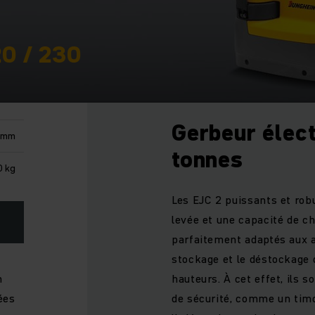
20 / 230
Gerbeur élect
 mm
tonnes
0 kg
Les EJC 2 puissants et rob
levée et une capacité de ch
parfaitement adaptés aux a
stockage et le déstockage 
m
hauteurs. À cet effet, ils 
ées
de sécurité, comme un timo