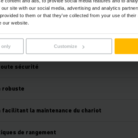
 d'utilisation
e content and ads, to provide social media features and to analy
 our site with our social media, advertising and analytics partn
 provided to them or that they’ve collected from your use of their
lithium-ions
e our website.
en temps réel
 only
Customize
oute sécurité
n robuste
 facilitant la maintenance du chariot
tiques de rangement