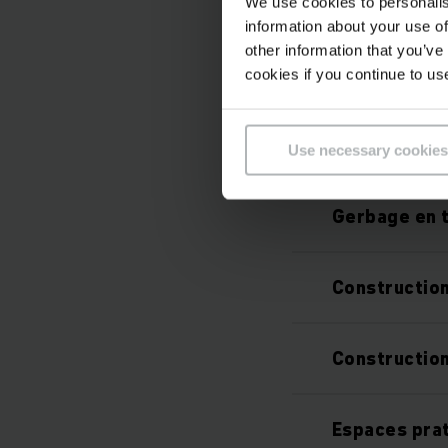
Longue durée
We use cookies to personalis
information about your use of
other information that you’ve
Technologie 
cookies if you continue to us
Information 
Use necessary cookies
Gerbage en t
Constructio
Construction
Espaces pra