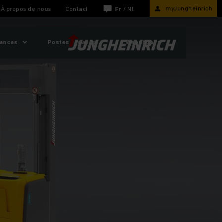
myJungheinrich
À propos de nous
Contact
Fr
/
Nl
sances
Postes vacants
Webshop