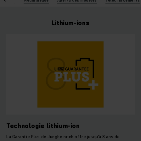
istiques
Médiathèque
Aperçu des modèles
Téléchargements
Lithium-ions
Technologie lithium-ion
La Garantie Plus de Jungheinrich offre jusqu’à 8 ans de