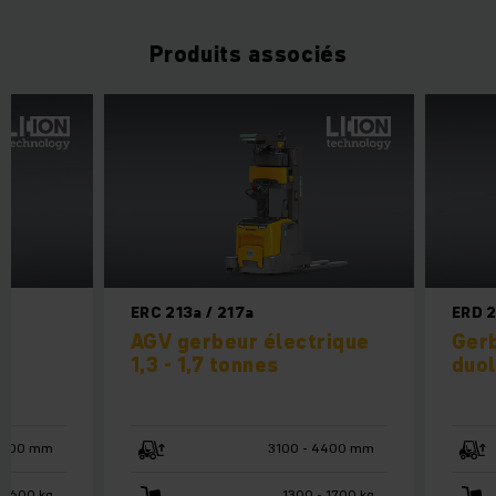
Produits associés
ERC 213a / 217a
ERD 
e
AGV gerbeur électrique
Gerb
1,3 - 1,7 tonnes
duol
6000 mm
3100 - 4400 mm
 1600 kg
1300 - 1700 kg