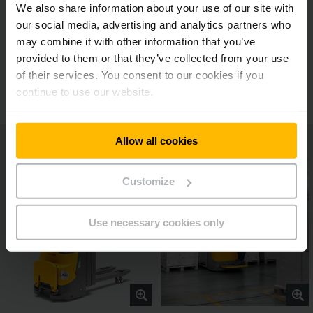
We also share information about your use of our site with
Universel et polyvalent
our social media, advertising and analytics partners who
may combine it with other information that you’ve
provided to them or that they’ve collected from your use
Diverses options d’équipement
of their services. You consent to our cookies if you
continue to use our website.
Allow all cookies
Customize
Use necessary cookies only