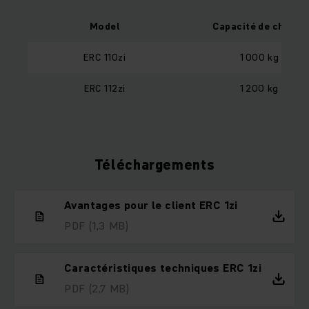
Model
Capacité de charge
ERC 110zi
1 000 kg
ERC 112zi
1 200 kg
Téléchargements
Avantages pour le client ERC 1zi
PDF
(1,3 MB)
Caractéristiques techniques ERC 1zi
PDF
(2,7 MB)