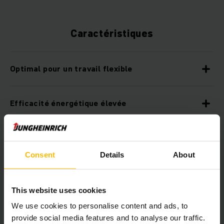
Caractéristiques
Optimal pour un travail flexible
Efficacité énergétique élevée
Technologie lithium-ion moderne
Consent
Details
About
Intuitif et facile à utiliser
This website uses cookies
Caractéristiques de sécurité en option
We use cookies to personalise content and ads, to
provide social media features and to analyse our traffic.