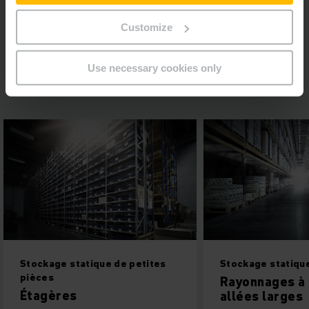
besoin d’agrandissement du centre de distribution », dit Ulz.
Customize
Fiche de référence Birner
Use necessary cookies only
PDF
(363,1 KB)
Stockage statique de petites
Stockage statiqu
pièces
Rayonnages à 
Étagères
allées larges