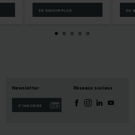
EN SAVOIR PLUS
EN 
Newsletter
Réseaux sociaux
S’INSCRIRE