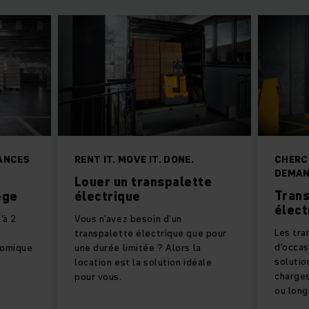
ANCES
RENT IT. MOVE IT. DONE.
CHERC
DEMAN
Louer un transpalette
Tran
ège
électrique
élect
'à 2
Vous n'avez besoin d'un
Les tra
transpalette électrique que pour
d'occas
nomique
une durée limitée ? Alors la
solutio
e
location est la solution idéale
charges
pour vous.
ou long