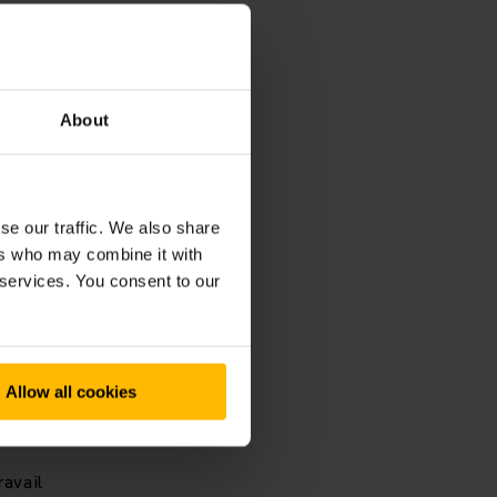
pour une
About
tuels et de notre
idéflagrants spéciaux
se our traffic. We also share
bandes conductrices,
ers who may combine it with
chaque composant est
 services. You consent to our
déflagrants vous
rgonomie.
Allow all cookies
avail