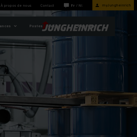
myJungheinrich
À propos de nous
Contact
Fr
/
Nl
sances
Postes vacants
Webshop