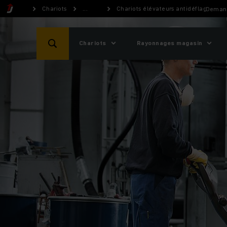
Chariots
...
Chariots élévateurs antidéflagrants
Demand
Chariots
Rayonnages magasin