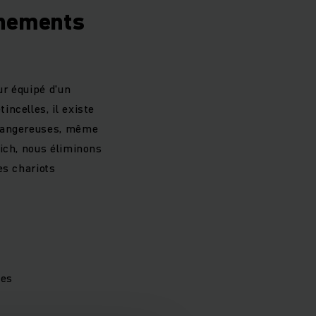
nnements
ur équipé d'un
ncelles, il existe
 dangereuses, même
ich, nous éliminons
es chariots
les