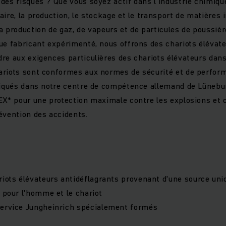
des risques ? Que vous soyez actif dans l'industrie chimiq
aire, la production, le stockage et le transport de matières
a production de gaz, de vapeurs et de particules de poussièr
ue fabricant expérimenté, nous offrons des chariots élévate
re aux exigences particulières des chariots élévateurs dan
ariots sont conformes aux normes de sécurité et de perform
riqués dans notre centre de compétence allemand de Lünebur
EX* pour une protection maximale contre les explosions et 
évention des accidents.
riots élévateurs antidéflagrants provenant d'une source uni
e pour l'homme et le chariot
service Jungheinrich spécialement formés