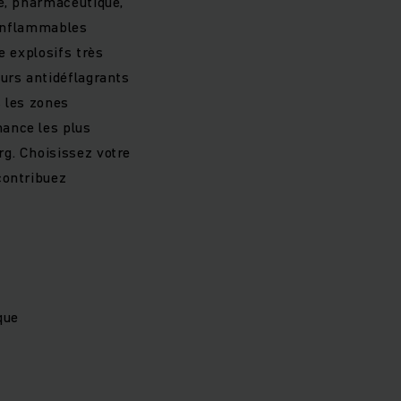
ue, pharmaceutique,
 inflammables
e explosifs très
urs antidéflagrants
s les zones
ance les plus
g. Choisissez votre
contribuez
que