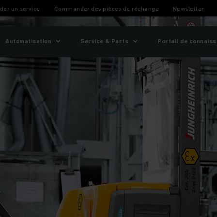
er un service
Commander des pièces de réchange
Newsletter
Automatisation
Service & Parts
Portail de connais