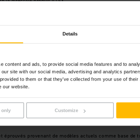
on la directive produit ATEX
iot élévateur antidéflagrant 
maximale
Details
hariot élévateur ATEX* sûr ? Sur la base de nos modèles ac
ue fabricant, nous développons des chariots élévateurs ant
e content and ads, to provide social media features and to analy
optimale. Qu'il s'agisse du contrôle de la température, des 
 our site with our social media, advertising and analytics partn
 antistatique ou des fourches gainées d'acier inoxydable, 
 provided to them or that they’ve collected from your use of their
e risque d'explosion. En outre, nos chariots élévateurs anti
e our website.
levées habituelles en termes d'efficacité, de sécurité et d'e
 only
Customize
et éprouvés provenant de modèles actuels comme base de tr