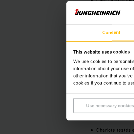
Certification sel
Votre char
sécurité 
Consent
Vous recherchez un c
This website uses cookies
expérience en tant q
We use cookies to personalis
pour une protection 
information about your use of
des housses en tissu
other information that you’ve
conçu pour éliminer l
cookies if you continue to us
offrent les normes é
Use necessary cookies
Vos avantages
Chariots testés 