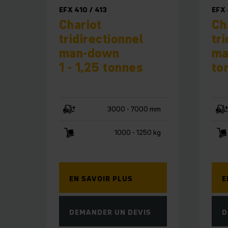
EFX 410 / 413
EFX 
Chariot
Ch
tridirectionnel
tr
man-down
ma
1 - 1,25 tonnes
to
3000 - 7000 mm
1000 - 1250 kg
EN SAVOIR PLUS
E
DEMANDER UN DEVIS
D