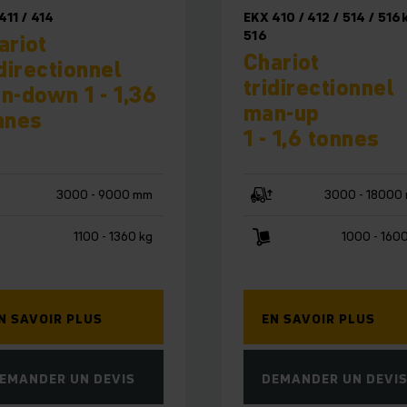
411 / 414
EKX 410 / 412 / 514 / 516k
516
ariot
Chariot
idirectionnel
tridirectionnel
n-down 1 - 1,36
man-up
nnes
1 - 1,6 tonnes
3000 - 9000 mm
3000 - 18000
1100 - 1360 kg
1000 - 160
N SAVOIR PLUS
EN SAVOIR PLUS
EMANDER UN DEVIS
DEMANDER UN DEVI