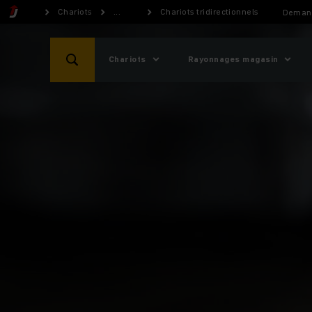
Chariots
...
Chariots tridirectionnels
Demand
Chariots
Rayonnages magasin