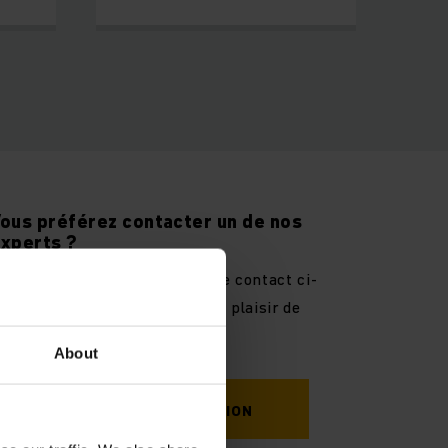
ous préférez contacter un de nos
xperts ?
euillez remplir le formulaire de contact ci-
essous et nous nous ferons un plaisir de
ous aider.
About
DEMANDER UNE CONSULTATION