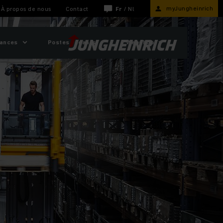
myJungheinrich
À propos de nous
Contact
Fr
/
Nl
sances
Postes vacants
Webshop