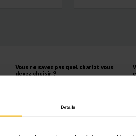
Vous ne savez pas quel chariot vous
V
devez choisir ?
e
Utilisez notre outil d'aide à la décision pour
V
sélectionner le chariot le mieux adapté à vos
d
besoins.
v
Details
LANCER L'OUTIL D'AIDE