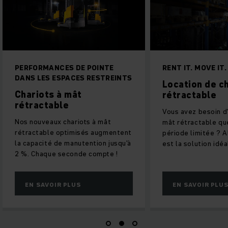
S DE POINTE
RENT IT. MOVE IT. DONE.
PACES RESTREINTS
Location de chariot à mât
 mât
rétractable
e
Vous avez besoin d'un chariot à
hariots à mât
mât rétractable que pour une
ptimisés augmentent
période limitée ? Alors la location
 manutention jusqu'à
est la solution idéale pour vous.
econde compte !
PLUS
EN SAVOIR PLUS