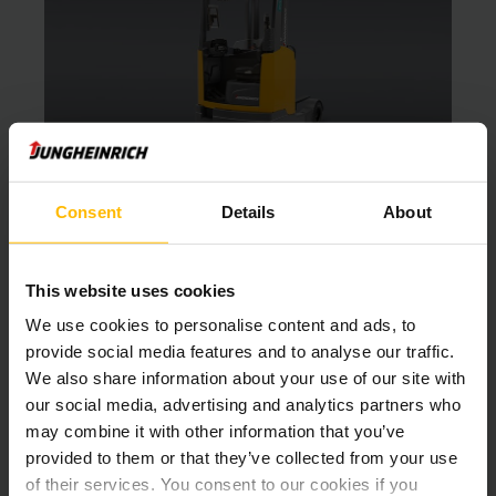
Consent
Details
About
Chariot à mât rétractable occasion 1,6 -
2 tonnes
Modèle :
ETV C16/C20
This website uses cookies
Prix :
sur demande
We use cookies to personalise content and ads, to
Capacité :
1 600 - 2 000 kg
provide social media features and to analyse our traffic.
Levée :
4 250 - 7 400 mm
We also share information about your use of our site with
our social media, advertising and analytics partners who
may combine it with other information that you’ve
DEMANDER UN DEVIS
provided to them or that they’ve collected from your use
of their services. You consent to our cookies if you