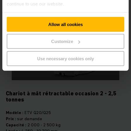
continue to use our website.
Allow all cookies
Customize
Use necessary cookies only
Chariot à mât rétractable occasion 2 - 2,5
tonnes
Modèle :
ETV Q20/Q25
Prix :
sur demande
Capacité :
2 000 - 2 500 kg