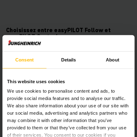
Choisissez entre easyPILOT Follow et
easyPILOT Control.
Avec easyPILOT Follow, le préparateur de commandes vous
suit partout pour une préparation de commandes encore plus
Consent
Details
About
efficace. easyPILOT Control vous offre à son tour une série
d'options de télécommande innovantes pour votre
préparateur de commandes, qui simplifient encore les
This website uses cookies
processus et améliorent votre vitesse de préparation de
commandes par heure de pas moins de 30%.
We use cookies to personalise content and ads, to
provide social media features and to analyse our traffic.
We also share information about your use of our site with
easyPILOT Follow
our social media, advertising and analytics partners who
may combine it with other information that you’ve
provided to them or that they’ve collected from your use
easyPILOT Control
of their services. You consent to our cookies if you