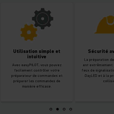
Utilisation simple et
Sécurité a
intuitive
La préparation 
Avec easyPILOT, vous pouvez
est extrêmement 
facilement contrôler votre
feux de signalisati
préparateur de commandes et
DayLED et à la pr
préparer les commandes de
collisi
manière efficace.