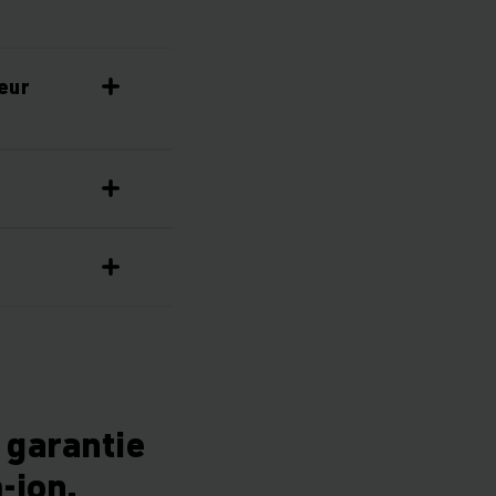
eur
 garantie
-ion.