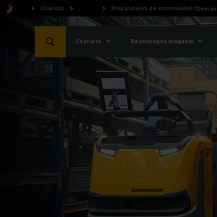
Chariots
...
Préparateurs de commandes horizon
Demand
Chariots
Rayonnages magasin