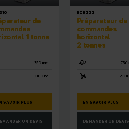
 310
ECE 320
éparateur de
Préparateur de
mmandes
commandes
rizontal 1 tonne
horizontal
2 tonnes
750 mm
750
1000 kg
2000
N SAVOIR PLUS
EN SAVOIR PLUS
EMANDER UN DEVIS
DEMANDER UN DEVI