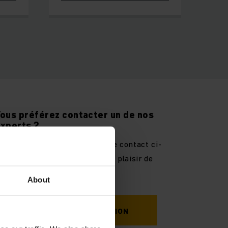
ous préférez contacter un de nos
xperts ?
euillez remplir le formulaire de contact ci-
essous et nous nous ferons un plaisir de
ous aider.
About
DEMANDER UNE CONSULTATION