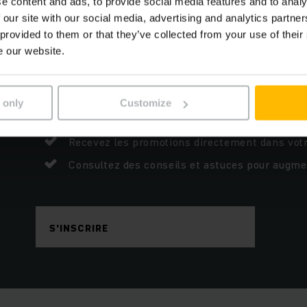
e content and ads, to provide social media features and to analy
 our site with our social media, advertising and analytics partn
 provided to them or that they’ve collected from your use of their
e our website.
Inscrivez-vous à notre newsletter.
 only
Customize
Restez informé des lancements de produits.
Recevez les promotions directement dans votr
Consultez des conseils et astuces pour augment
S'INSCRIRE