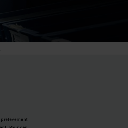
t
e prélèvement
ant. Pour ces