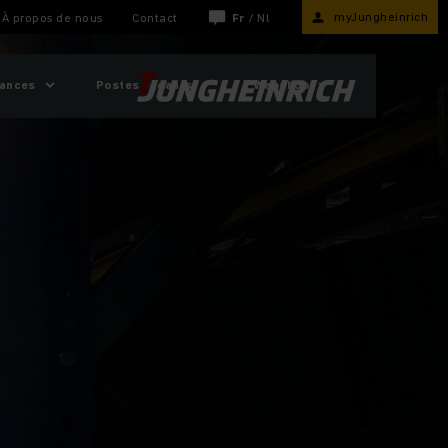
myJungheinrich
À propos de nous
Contact
Fr
/
Nl
sances
Postes vacants
Webshop