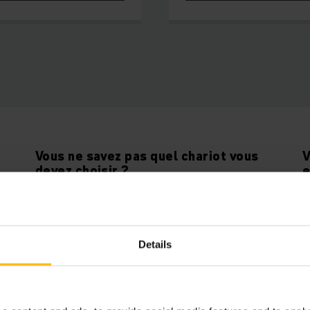
Vous ne savez pas quel chariot vous
V
devez choisir ?
e
Utilisez notre outil d'aide à la décision pour
V
sélectionner le chariot le mieux adapté à vos
d
besoins.
v
Details
LANCER L'OUTIL D'AIDE