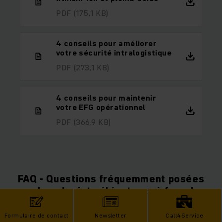
PDF
(175,1 KB)
4 conseils pour améliorer
votre sécurité intralogistique
PDF
(273,1 KB)
4 conseils pour maintenir
votre EFG opérationnel
PDF
(366,9 KB)
FAQ - Questions fréquemment posées
sur les chariots élévateurs à fourche
électriques
Formulaire de contact
Newsletter
Call4Service