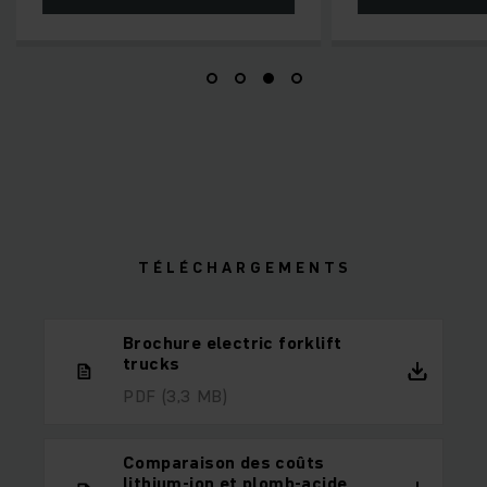
T É L É C H A R G E M E N T S
Brochure electric forklift
trucks
PDF
(3,3 MB)
Comparaison des coûts
lithium-ion et plomb-acide