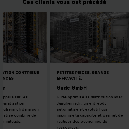
Ces clients vous ont précédé
SATION CONTRIBUE
PETITES PIÈCES. GRANDE
MANCES
EFFICACITÉ.
er
Güde GmbH
appuie sur les
Güde optimise sa distribution avec
utomatisation
Jungheinrich : un entrepôt
ungheinrich dans son
automatisé et évolutif qui
omatisé combiné de
maximise la capacité et permet de
e miniloads.
réaliser des économies de
ressources.