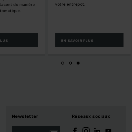
votre entrepôt.
placent de manière
tomatique.
PLUS
EN SAVOIR PLUS
Newsletter
Réseaux sociaux