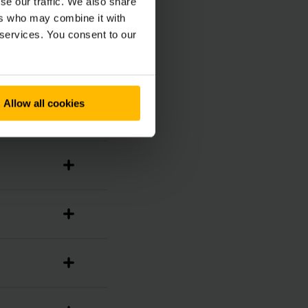
se our traffic. We also share
ers who may combine it with
 services. You consent to our
Allow all cookies