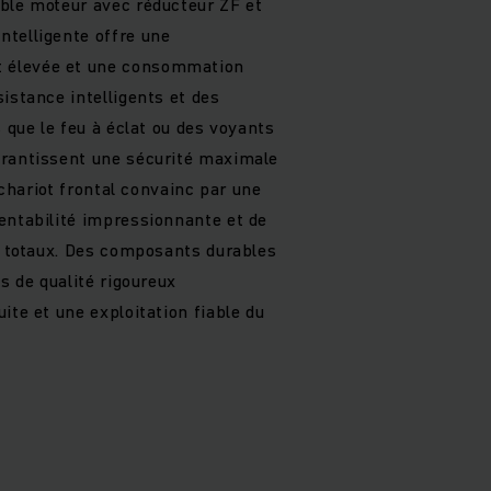
ble moteur avec réducteur ZF et
telligente offre une
 élevée et une consommation
istance intelligents et des
s que le feu à éclat ou des voyants
arantissent une sécurité maximale
e chariot frontal convainc par une
entabilité impressionnante et de
on totaux. Des composants durables
ts de qualité rigoureux
ite et une exploitation fiable du