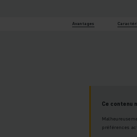
Avantages
Caractér
Ce contenu 
Malheureusemen
préférences act