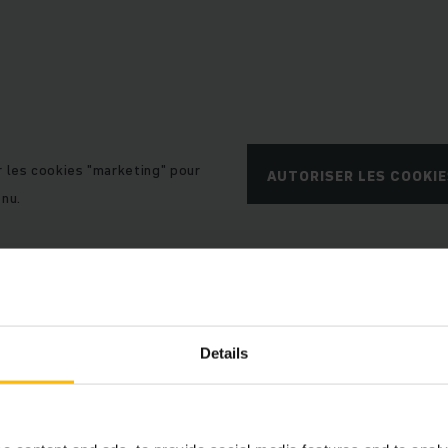
r les cookies "marketing" pour
AUTORISER LES COOKI
enu.
Details
Caractéristiques