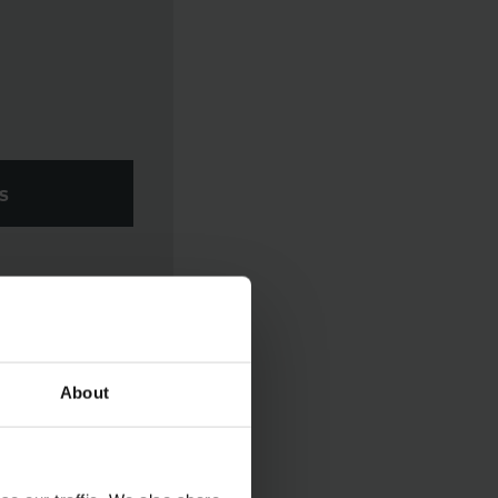
ES
About