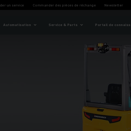
nes
er un service
Commander des pièces de réchange
Newsletter
Automatisation
Service & Parts
Portail de connais