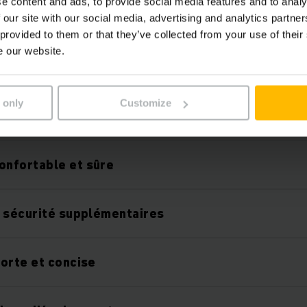
e content and ads, to provide social media features and to analy
 efficace
 our site with our social media, advertising and analytics partn
 provided to them or that they’ve collected from your use of their
e our website.
bles sans entretien
 only
Customize
vec la technologie lithium-ion
nfortable et sûre
 sécurité supplémentaires
orte et concise