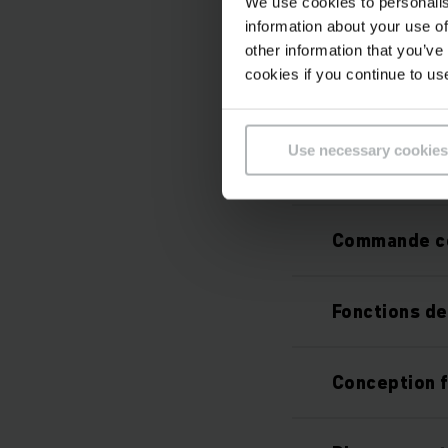
We use cookies to personalis
Exploitation
information about your use of
other information that you’ve
cookies if you continue to us
Moteurs dou
Use necessary cookies
Disponible a
Commande co
Fonctions de
Conception f