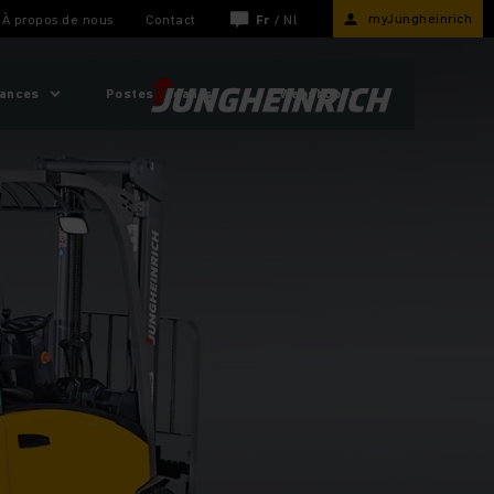
myJungheinrich
À propos de nous
Contact
Fr
/
Nl
sances
Postes vacants
Webshop