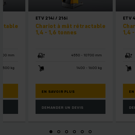
ETV 214i / 216i
ETV 
actable
Chariot à mât rétractable
Char
1,4 - 1,6 tonnes
1,4 
10700 mm
4550 - 10700 mm
 2500 kg
1400 - 1600 kg
EN SAVOIR PLUS
EN
DEMANDER UN DEVIS
DE