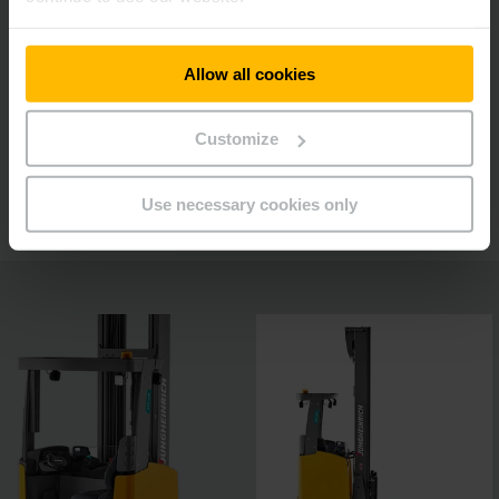
Packs d'équipement pour différentes
conditions d'utilisation
Allow all cookies
Poste de travail ergonomique
Customize
Organe de commande soloPILOT
Use necessary cookies only