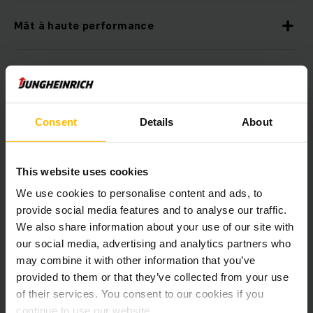
Mât à haute performance
Disponible avec la technologie lithium-ion
loweringPRO
Consent
Details
About
Systèmes d'assistance et options
This website uses cookies
We use cookies to personalise content and ads, to
provide social media features and to analyse our traffic.
EasyAccess
We also share information about your use of our site with
our social media, advertising and analytics partners who
may combine it with other information that you’ve
Écran couleur 4 pouces
provided to them or that they’ve collected from your use
of their services. You consent to our cookies if you
continue to use our website.