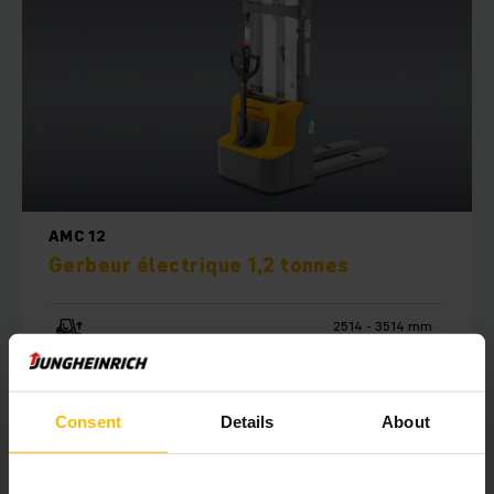
AMC 12
Gerbeur électrique 1,2 tonnes
2514 - 3514 mm
1200 kg
Consent
Details
About
EN SAVOIR PLUS