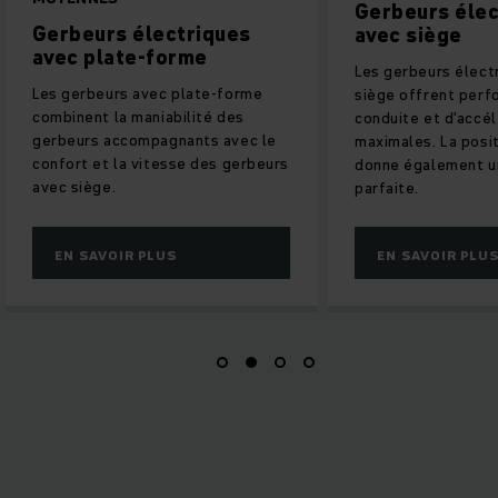
Gerbeurs électriques
Louer un ger
avec siège
électrique
Les gerbeurs électriques avec
Vous n'avez besoin
siège offrent performances de
électrique que pou
conduite et d'accélération
limitée ? Alors la 
maximales. La position du siège
solution idéale pou
donne également une visibilité
parfaite.
EN SAVOIR PLUS
EN SAVOIR PLU