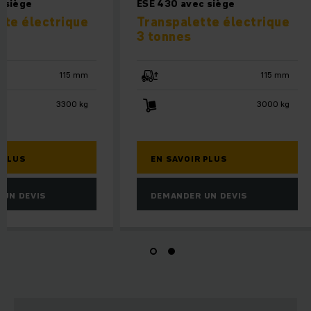
SE 533 avec siège
ESE 430 avec siège
ranspalette électrique
Transpalette élec
,3 tonnes
3 tonnes
115 mm
3300 kg
EN SAVOIR PLUS
EN SAVOIR PLUS
DEMANDER UN DEVIS
DEMANDER UN DEVIS