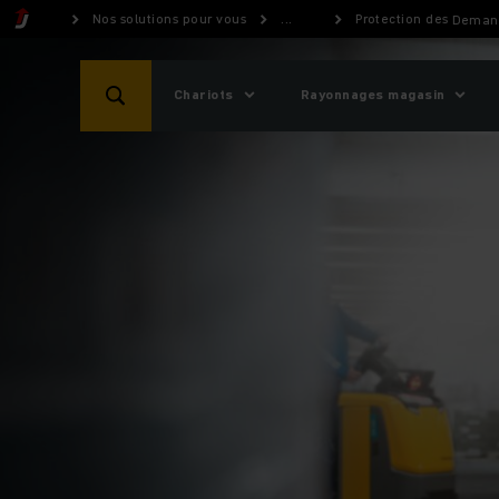
Nos solutions pour vous
...
Protection des march
Demand
Chariots
Rayonnages magasin