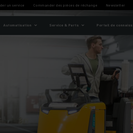
andises
er un service
Commander des pièces de réchange
Newsletter
Automatisation
Service & Parts
Portail de connais