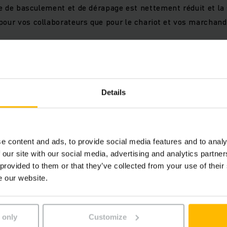
que de basculement et de dérapage est nettement réduit et la
pour vos collaborateurs que pour le chariot et vos marchan
s
Details
ns les virages en fonction de la charge et de l'angle de bra
ée pour les collaborateurs, les marchandises et le chariot
uctivité
e content and ads, to provide social media features and to analy
 our site with our social media, advertising and analytics partn
 provided to them or that they’ve collected from your use of their
e our website.
avoir plus sur la protection d
marchandises ?
 only
Customize