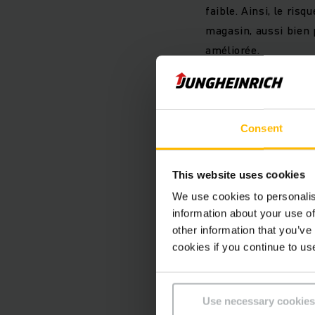
faible. Ainsi, le ris
magasin, aussi bien 
améliorée.
Vos avantage
Consent
Conduite sûre da
Sécurité amélior
Garantie de prod
This website uses cookies
We use cookies to personalis
information about your use of
other information that you’ve
cookies if you continue to us
En s
Use necessary cookies