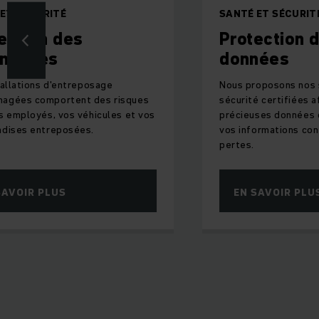
ET SÉCURITÉ
SANTÉ ET SÉCURIT
ection des
Protection 
onnages
données
tallations d'entreposage
Nous proposons nos 
agées comportent des risques
sécurité certifiées a
s employés, vos véhicules et vos
précieuses données d
dises entreposées.
vos informations con
pertes.
SAVOIR PLUS
EN SAVOIR PLU