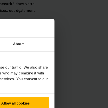
 sécurité dans votre
dises, est également
About
quage
se our traffic. We also share
ers who may combine it with
 services. You consent to our
e vos
Allow all cookies