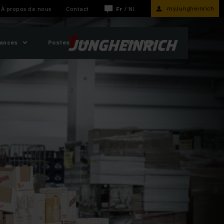
myJungheinrich
À propos de nous
Contact
Fr
/
Nl
sances
Postes vacants
Webshop