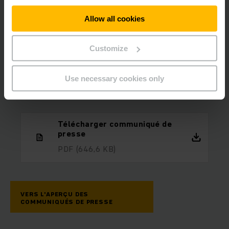
individuelle et plus attrayante"
, explique Christiane Pilz.
"Il
s’agit par exemple de télédiagnostics qui permet de réduire
Allow all cookies
ou éviter de manière ciblée les temps d’immobilisation grâce
à un service plus efficace ou de solutions énergétiques
intelligentes servant de base pour une gestion de l’énergie
Customize
optimisée en termes de coûts et de consommation"
.
Use necessary cookies only
Télécharger communiqué de
presse
PDF
(646,6 KB)
VERS L'APERÇU DES
COMMUNIQUÉS DE PRESSE