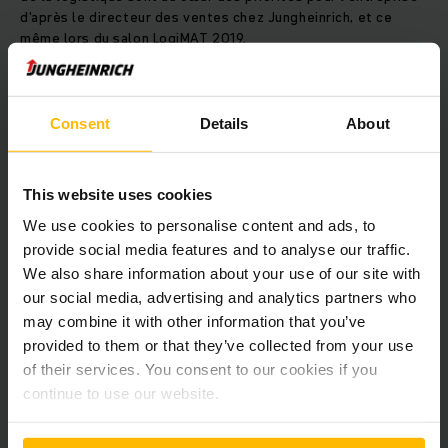
d'après le directeur des ventes chez Jungheinrich, et ce
même lors du salon LogiMAT 2019.
Best - in - class
Un des événements phares du salon sera le premier
Consent
Details
About
transstockeur pour petites pièces STC développé par
Jungheinrich.
«
En termes de rendement de transbordement,
d'efficacité énergétique, d’exploitation de l’espace et de
This website uses cookies
flexibilité, le STC constitue un véritable appareil haute
performance et le meilleur transstockeur pour petites pièces
We use cookies to personalise content and ads, to
du marché actuel. Aucun transstockeur pour petites pièces
provide social media features and to analyse our traffic.
de sa catégorie n'atteint son rendement de transbordement »
,
We also share information about your use of our site with
dit Erlach.
our social media, advertising and analytics partners who
may combine it with other information that you’ve
Plus de sécurité et d’efficacité
provided to them or that they’ve collected from your use
La sécurité constituera un autre point fort des événements
of their services. You consent to our cookies if you
Jungheinrich sur le salon. Jungheinrich s’est fixée pour
continue to use our website.
objectif de contribuer grâce à ses produits, ses solutions et
ses conseils à réduire le nombre d'accidents de manière
significative et de placer le thème de la sécurité des