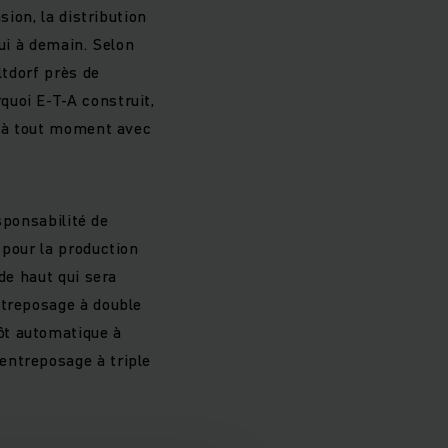
sion, la distribution
hui à demain. Selon
ltdorf près de
uoi E-T-A construit,
s à tout moment avec
sponsabilité de
 pour la production
de haut qui sera
ntreposage à double
ôt automatique à
entreposage à triple