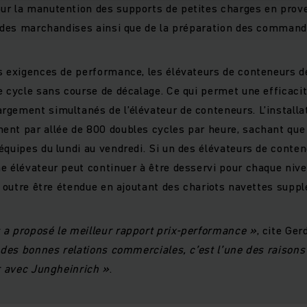
ur la manutention des supports de petites charges en pro
e des marchandises ainsi que de la préparation des command
s exigences de performance, les élévateurs de conteneurs de
e cycle sans course de décalage. Ce qui permet une efficac
gement simultanés de l’élévateur de conteneurs. L’installat
nt par allée de 800 doubles cycles par heure, sachant que l
équipes du lundi au vendredi. Si un des élévateurs de conte
e élévateur peut continuer à être desservi pour chaque nive
en outre être étendue en ajoutant des chariots navettes supp
 a proposé le meilleur rapport prix-performance »
, cite Ge
 des bonnes relations commerciales, c’est l’une des raison
er avec Jungheinrich »
.