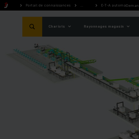
Portail de connaissances
...
E-T-A automatise av
Demand
Chariots
Rayonnages magasin