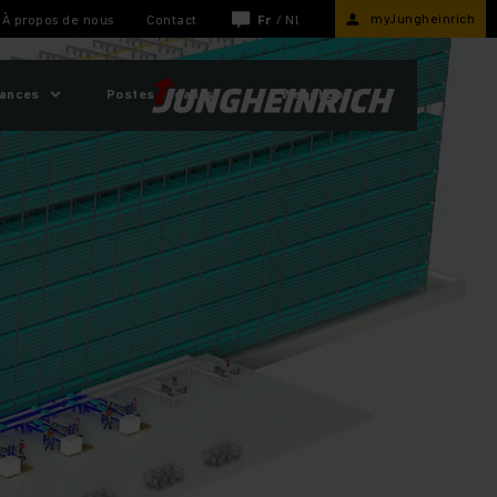
myJungheinrich
À propos de nous
Contact
Fr
/
Nl
sances
Postes vacants
Webshop