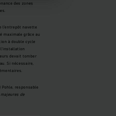
venance des zones
es.
 l’entrepôt navette
ité maximale grâce au
ion à double cycle
’installation
neurs devait tomber
au. Si nécessaire,
lémentaires.
rd Pohle, responsable
s majeures de