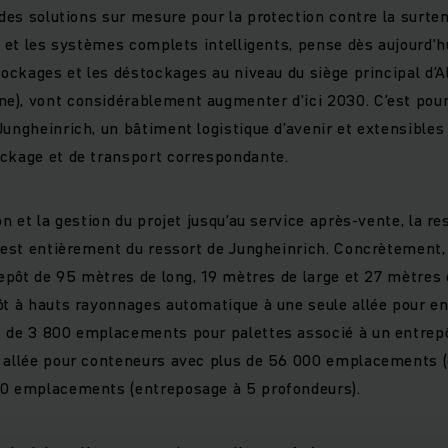
 des solutions sur mesure pour la protection contre la surten
is et les systèmes complets intelligents, pense dès aujourd’
tockages et les déstockages au niveau du siège principal d’A
), vont considérablement augmenter d’ici 2030. C’est pourq
Jungheinrich, un bâtiment logistique d’avenir et extensible
ckage et de transport correspondante.
on et la gestion du projet jusqu’au service après-vente, la re
t est entièrement du ressort de Jungheinrich. Concrètement,
trepôt de 95 mètres de long, 19 mètres de large et 27 mètres 
ôt à hauts rayonnages automatique à une seule allée pour e
s de 3 800 emplacements pour palettes associé à un entrep
 allée pour conteneurs avec plus de 56 000 emplacements (
00 emplacements (entreposage à 5 profondeurs).