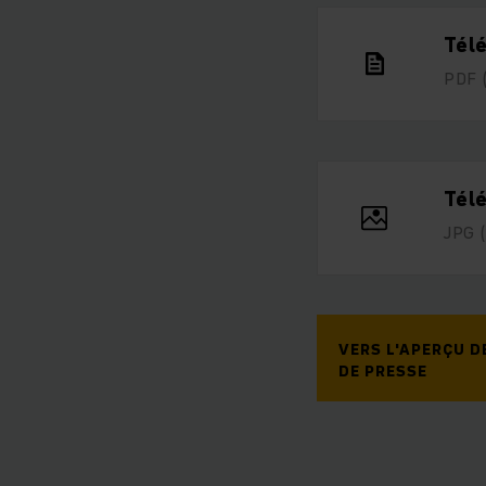
Tél
PDF
Télé
JPG
VERS L'APERÇU 
DE PRESSE