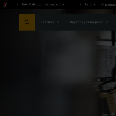
Portail de connaissances
...
Jungheinrich présent
Demand
Chariots
Rayonnages magasin