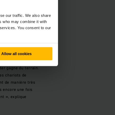
ché et est très
ull Flex Rental, tout
Sales Officer de
se our traffic. We also share
ers who may combine it with
d’hui, ce modèle de
 services. You consent to our
intralogistique. Avec
mais les avantages
Allow all cookies
exibilité financière
eter gagne du terrain.
es chariots de
ent de manière très
s encore une fois
nt », explique