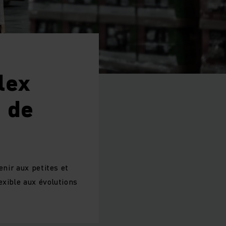
lex
e de
enir aux petites et
exible aux évolutions