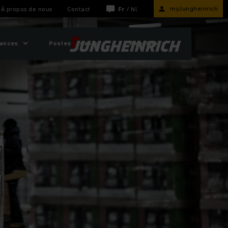
myJungheinrich
À propos de nous
Contact
Fr
/
Nl
sances
Postes vacants
Webshop