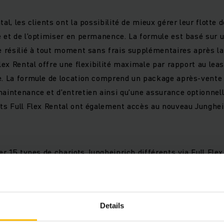
tal, les clients ont la possibilité de mieux gérer leur flotte d
e et de l’optimiser en permanence. La formule est basé sur 
re résilié à tout moment sans frais supplémentaires après l
Flex Rental offre une flexibilité maximale par rapport au leas
e. La formule de location comprend un package après-vente
maintenance et d’entretien ainsi qu’une assurance optionnell
nts Full Flex Rental ont également accès au nouveau Jungh
uer 15 types de chariots Jungheinrich différents via Full Flex
es chariots dotés de la puissante technologie lithium-ion et 
 traditionnelles. Presque tous les cas d’utilisation en entr
ère flexible par Jungheinrich Full Flex Rental.
Details