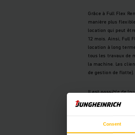
Grâce à Full Flex Ren
manière plus flexibl
location qui peut êt
12 mois. Ainsi, Full 
location à long term
tous les travaux de 
la machine. Les clie
de gestion de flotte).
Il est possible de lo
ont le choix entre d
batteries plomb-acide
être couverts de mani
Consent