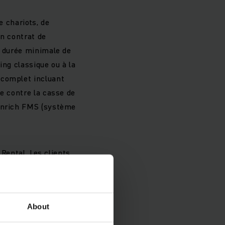
e chariots, de
un contrat de
a durée minimale de
ing classique ou à la
 complet incluant
e contre la casse de
einrich FMS (système
 Rental. Les clients
ceux équipés de
epôt peuvent ainsi
About