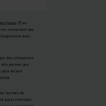
lectriques
au
m-ion combinent des
 l'ergonomie avec
our des utilisations
, elle permet aux
 plus de leur
ilité.
lles normes de
té aussi centrales
vec une rentabilité