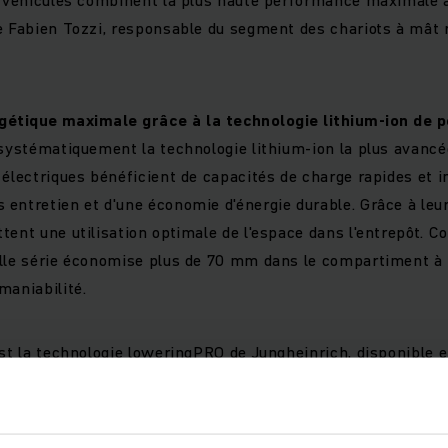
e Fabien Tozzi, responsable du segment des chariots à mât 
gétique maximale grâce à la technologie lithium-ion de p
 systématiquement la technologie lithium-ion la plus avancée
 électriques bénéficient de capacités de charge rapides et i
entretien et d'une économie d'énergie durable. Grâce à leu
tent une utilisation optimale de l'espace dans l'entrepôt.
lle série économise plus de 70 mm dans le compartiment à 
maniabilité.
est la technologie loweringPRO de Jungheinrich, disponible e
t particulièrement douce et double la vitesse de descente hab
 de descente la plus rapide sur le marché des chariots à mât
ment de manutention de jusqu'à 10 %.