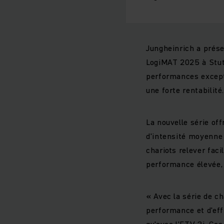
Jungheinrich a prés
LogiMAT 2025 à Stutt
performances except
une forte rentabilité
La nouvelle série off
d'intensité moyenne 
chariots relever faci
performance élevée, 
« Avec la série de c
performance et d'eff
qu'avec l'ETV 3i. Ce