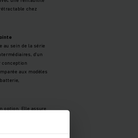
rétractable chez
ointe
 au sein de la série
ntermédiaires, d'un
r conception
 Comparée aux modèles
batterie,
n option. Elle assure
ituelle jusqu'à 1,2
 rétractable,