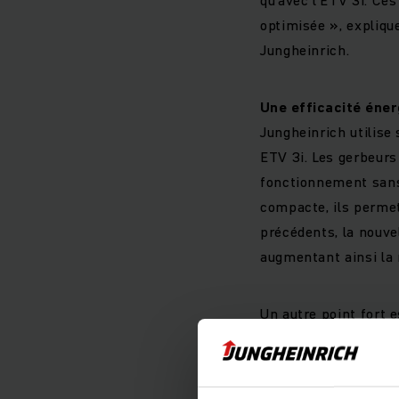
optimisée », expliqu
Jungheinrich.
Une efficacité éner
Jungheinrich utilise
ETV 3i. Les gerbeurs
fonctionnement sans 
compacte, ils permet
précédents, la nouve
augmentant ainsi la 
Un autre point fort 
une transition de mâ
m/s. C’est la vitesse
augmentant le rende