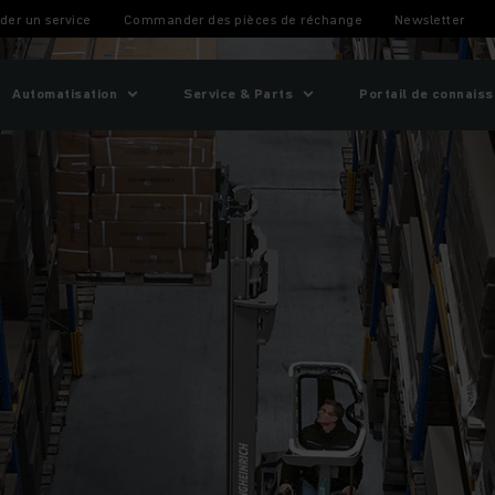
hariots à mât rétractable ETV 3i
er un service
Commander des pièces de réchange
Newsletter
Automatisation
Service & Parts
Portail de connais