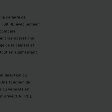
c la caméra de
Full HD avec lecteur
s compare
rant les opérations
age de la caméra et
on tout en augmentant
en direction du
 Une fonction de
r du véhicule en
 et driveCONTROL