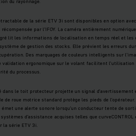
ation du rayonnage.
étractable de la série ETV 3i sont disponibles en option ave
 récompensée par l’IFOY. La caméra entièrement numérique 
gré lit les informations de localisation en temps réel et le
système de gestion des stocks. Elle prévient les erreurs du
cupération. Des marquages de couleurs intelligents sur l'im
 validation ergonomique sur le volant facilitent l'utilisati
urité du processus.
 dans le toit protecteur projette un signal d'avertissement 
e de roue motrice standard protège les pieds de l’opérateur.
e émet une alerte sonore lorsqu'un conducteur tente de sorti
s systèmes d'assistance acquises telles que curveCONTROL
 la série ETV 3i.