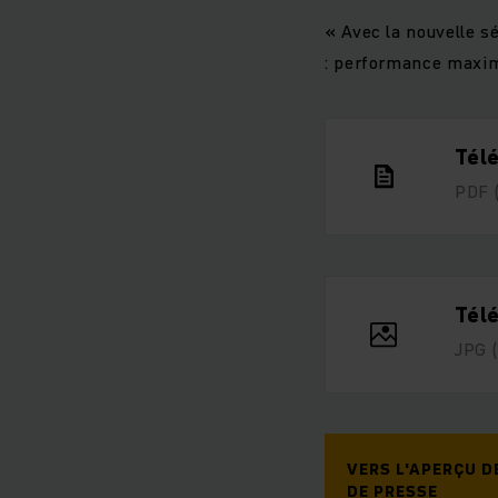
« Avec la nouvelle sé
: performance maxima
Tél
PDF
Télé
JPG
VERS L'APERÇU 
DE PRESSE