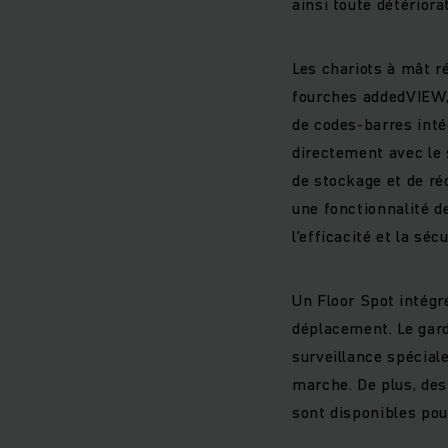
ainsi toute détérior
Les chariots à mât r
fourches addedVIEW,
de codes-barres inté
directement avec le 
de stockage et de ré
une fonctionnalité de
l'efficacité et la séc
Un Floor Spot intégré
déplacement. Le gard
surveillance spécial
marche. De plus, de
sont disponibles pour