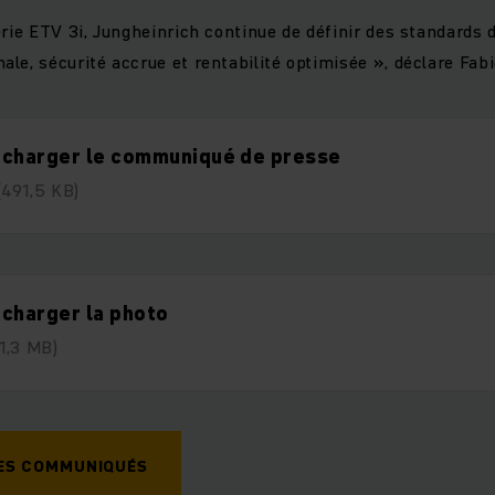
rie ETV 3i, Jungheinrich continue de définir des standards d
le, sécurité accrue et rentabilité optimisée », déclare Fabi
écharger le communiqué de presse
(491,5 KB)
charger la photo
(1,3 MB)
DES COMMUNIQUÉS