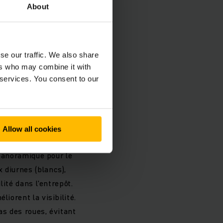
About
 de sécurité. Un
pension pneumatique
se our traffic. We also share
imum. Une marche
ers who may combine it with
 services. You consent to our
tions de réglage
ation personnalisée
'espace pour les
Allow all cookies
 panoramique pour le
 diurnes (blancs),
lité dans l'entrepôt.
iorent la visibilité.
as des roues, évitant