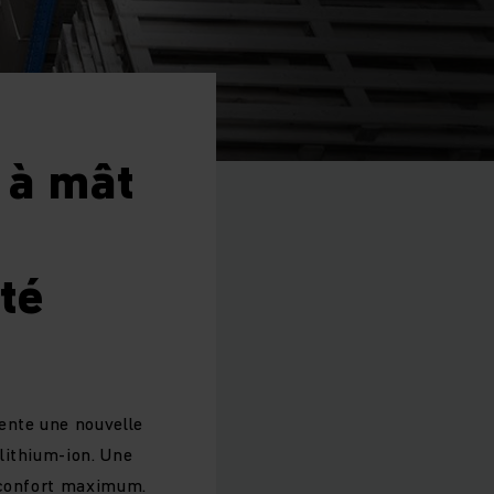
 à mât
té
ente une nouvelle
lithium-ion. Une
n confort maximum.