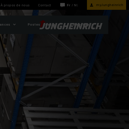
myJungheinrich
À propos de nous
Contact
Fr
/
Nl
sances
Postes vacants
Webshop