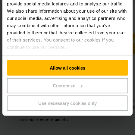
provide social media features and to analyse our traffic.
We also share information about your use of our site with
our social media, advertising and analytics partners who
may combine it with other information that you’ve
provided to them or that they’ve collected from your use
of their services. You consent to our cookies if you
continue to use our website.
Allow all cookies
Customize
Des processus
Sécurité accrue
utement efficaces
Moins de transports manuels
Use necessary cookies only
ction transparente entre les
chariot élévateur et moins
processus de transport
trafic dans l'entrepôt
automatisés et manuels