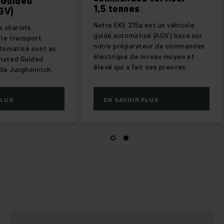
ed Guided
1,5 tonnes
 (AGV)
Notre EKS 215a est un véhicule
ns de chariots
guidé automatisé (AGV) basé sur
 et le transport
notre préparateur de commandes
 automatisé sont au
électrique de niveau moyen et
utomated Guided
élevé qui a fait ses preuves.
GV) de Jungheinrich.
IR PLUS
EN SAVOIR PLUS