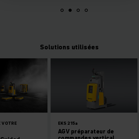
Solutions utilisées
SEZ VOTRE
EKS 215a
AGV préparateur de
commandes vertical