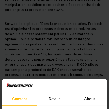
manipulation fastidieuse des petites pièces ralentissait de
plus en plus la production chez DAX.
Schwestka explique : "Dans la production de tôles, l'objectif
est d'optimiser les processus indirects et de réduire les
délais. Cela passe notamment par un flux de matériaux
optimal. Pour la première fois, notre solution intègre
également des postes de travail, des machines et des zones
situées en dehors de l'entrepôt principal dans le flux de
matériaux automatisé." Ici, les opérateurs de machines
devaient souvent penser eux-mêmes à l'approvisionnement
et au transport des matériaux. Avec environ 11 000 pièces
passant par la production de DAX chaque semaine, ce
processus était très coûteux et prenait beaucoup de temps,
souvent au détriment de la transparence.
Frank Schmitz, PDG de DAX MetallForm, déclare : « Environ
80 % des pièces sont placées sur des palettes. Celles-ci
Consent
Details
About
peuvent désormais être déplacées automatiquement tout au