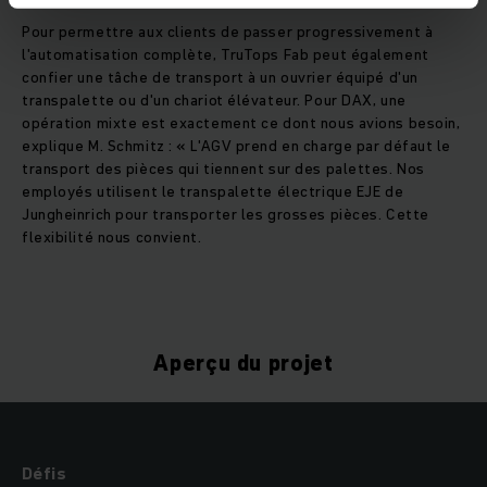
Pour permettre aux clients de passer progressivement à
l'automatisation complète, TruTops Fab peut également
confier une tâche de transport à un ouvrier équipé d'un
transpalette ou d'un chariot élévateur. Pour DAX, une
opération mixte est exactement ce dont nous avions besoin,
explique M. Schmitz : « L'AGV prend en charge par défaut le
transport des pièces qui tiennent sur des palettes. Nos
employés utilisent le transpalette électrique EJE de
Jungheinrich pour transporter les grosses pièces. Cette
flexibilité nous convient.
Aperçu du projet
Défis