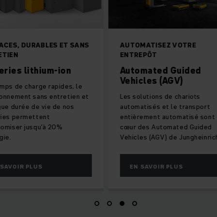
AUTOMATISEZ VOTRE
INDISPENSABLE P
ENTREPÔT
TRANSPORT DE 
Automated Guided
Transpalette
Vehicles (AGV)
électriques
Les solutions de chariots
Les transpalettes 
automatisés et le transport
sont hautement eff
entièrement automatisé sont au
transport de charge
cœur des Automated Guided
dans l'entrepôt ou
Vehicles (AGV) de Jungheinrich.
espaces confinés.
EN SAVOIR PLUS
EN SAVOIR PLU