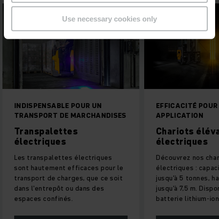
Use necessary cookies only
INDISPENSABLE POUR UN
EFFICACITÉ POU
TRANSPORT DE MARCHANDISES
APPLICATION
Transpalettes
Chariots élév
électriques
électriques
Les transpalettes électriques
Découvrez nos char
sont hautement efficaces pour le
électriques : capac
transport de charges, que ce soit
jusqu'à 5 tonnes, h
dans l'entrepôt ou dans des
jusqu'à 7,5 m. Disp
espaces confinés.
batterie lithium-ion