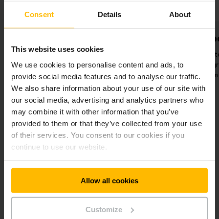
Consent
Details
About
Flotte de location avec
Toujours la 
des chariots
This website uses cookies
Grande disponibili
ultramodernes
rechange gr
We use cookies to personalise content and ads, to
Combinaison unique de
approvisionnem
provide social media features and to analyse our traffic.
technologie de pointe et de
We also share information about your use of our site with
service de premier ordre.
our social media, advertising and analytics partners who
may combine it with other information that you’ve
provided to them or that they’ve collected from your use
of their services. You consent to our cookies if you
continue to use our website.
Allow all cookies
Solutions utilisées
Customize