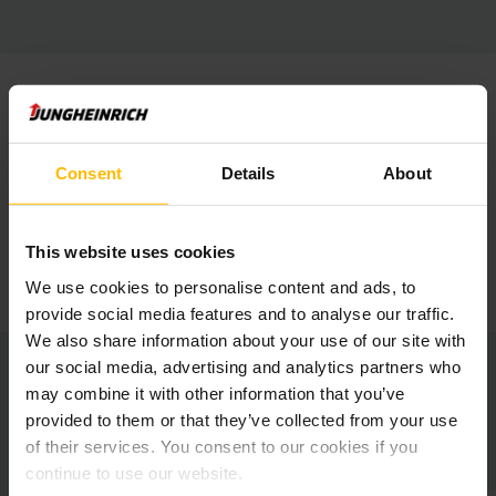
ANTONIO MARTELLO
SYSTEM MAINTENANCE AND INSTALLATION TEAM
LA MOLISANA
Consent
Details
About
« Grâce au service de révision de
Jungheinrich, nous tirons le meilleur
parti de notre parc de véhicules
This website uses cookies
existant. »
We use cookies to personalise content and ads, to
provide social media features and to analyse our traffic.
We also share information about your use of our site with
our social media, advertising and analytics partners who
may combine it with other information that you’ve
provided to them or that they’ve collected from your use
Aperçu du projet
of their services. You consent to our cookies if you
continue to use our website.