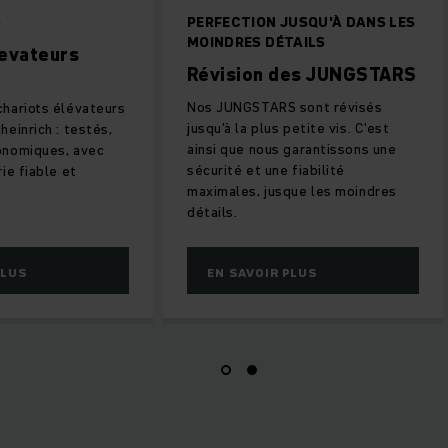
S
PERFECTION JUSQU'À DANS LES
MOINDRES DÉTAILS
levateurs
Révision des JUNGSTARS
Nos JUNGSTARS sont révisés
chariots élévateurs
jusqu'à la plus petite vis. C'est
heinrich : testés,
ainsi que nous garantissons une
onomiques, avec
sécurité et une fiabilité
ie fiable et
maximales, jusque les moindres
détails.
PLUS
EN SAVOIR PLUS