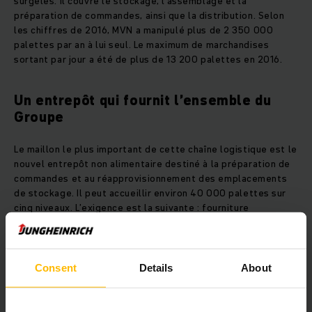
surgelés. Il couvre le stockage, l’assemblage et la
préparation de commandes, ainsi que la distribution. Selon
les chiffres de 2016, MVN a manipulé plus de 2 350 000
palettes par an à lui seul. Le maximum de marchandises
sortant par jour a été de plus de 13 200 palettes en 2016.
Un entrepôt qui fournit l’ensemble du
Groupe
Le maillon le plus important de cette chaîne logistique est le
nouvel entrepôt non alimentaire destiné à la préparation de
commandes et au réapprovisionnement des emplacements
de stockage. Il peut accueillir environ 40 000 palettes sur
cinq niveaux. L’exigence est la suivante : fourniture
quotidienne et complète de tous les clients du groupement
d’entreprises. Migros MVN était donc à la recherche d'un
fournisseur en mesure de lui proposer une solution complète
: nous avons su le convaincre. Migros a commandé tout notre
Consent
Details
About
portefeuille de chariots élévateurs et de systèmes de
rayonnage, y compris nos services de consulting, de
planification et de montage au sein de l’entrepôt. Il a