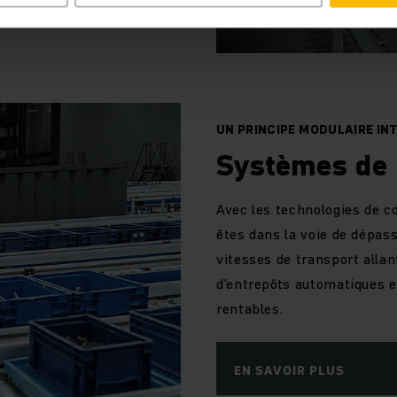
UN PRINCIPE MODULAIRE IN
Systèmes de 
Avec les technologies de c
êtes dans la voie de dépas
vitesses de transport allan
d’entrepôts automatiques e
rentables.
EN SAVOIR PLUS