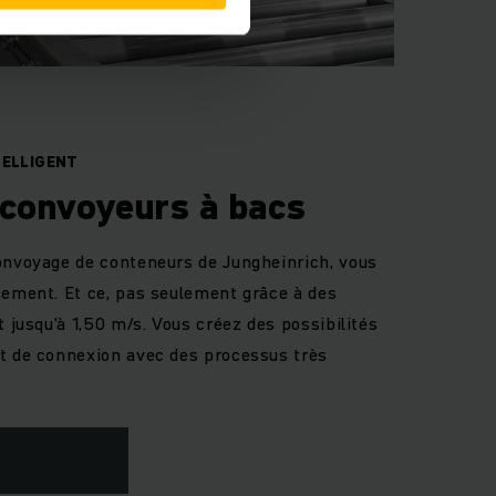
TELLIGENT
convoyeurs à bacs
onvoyage de conteneurs de Jungheinrich, vous
sement. Et ce, pas seulement grâce à des
t jusqu'à 1,50 m/s. Vous créez des possibilités
t de connexion avec des processus très