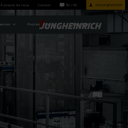
myJungheinrich
À propos de nous
Contact
Fr
/
Nl
sances
Postes vacants
Webshop