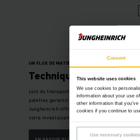
Consent
UN FLUX DE MATIÈRES SUR-MESURE
Technique de convoyage
This website uses cookies
We use cookies to personalis
Lors du transport de vos marchandises, notre 
information about your use of
palettes garantit un flux de matières hautement
other information that you’ve
Jungheinrich offre des solutions et des techno
cookies if you continue to us
votre investissement rencontre le succès et soi
Use necessary cookies
EN SAVOIR PLUS