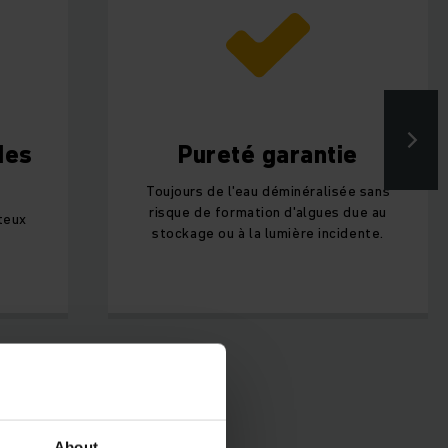
des
Pureté garantie
Toujours de l'eau déminéralisée sans
risque de formation d'algues due au
teux
stockage ou à la lumière incidente.
About