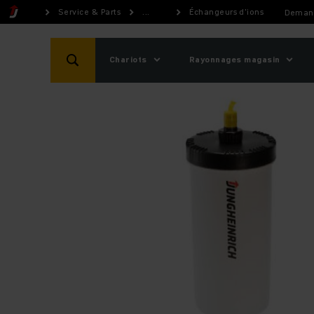
Service & Parts
...
Échangeurs d'ions
Demand
Chariots
Rayonnages magasin