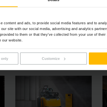
Plus d'infos ?
Vous souhaitez en savoir plus sur nos échangeurs d'ions ?
e content and ads, to provide social media features and to analy
e formulaire de contact ci-dessous et nous nous ferons un pla
 our site with our social media, advertising and analytics partn
 provided to them or that they’ve collected from your use of their
e our website.
PRENDRE CONTACT
 only
Customize