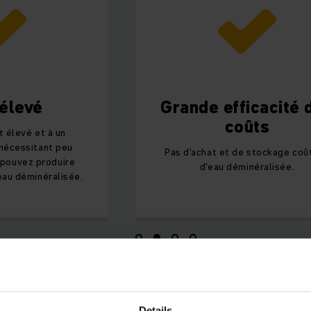
 élevé
Grande efficacité 
coûts
t élevé et à un
nécessitant peu
Pas d'achat et de stockage coû
 pouvez produire
d'eau déminéralisée.
eau déminéralisée.
Details