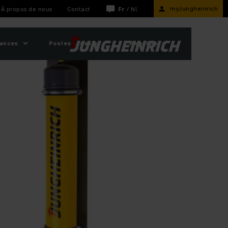
myJungheinrich
À propos de nous
Contact
Fr
/
Nl
sances
Postes vacants
Webshop