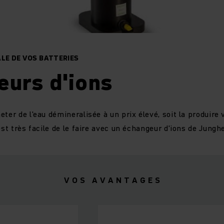
ALE DE VOS BATTERIES
eurs d'ions
eter de l'eau démineralisée à un prix élevé, soit la produir
est très facile de le faire avec un échangeur d'ions de Junghe
V O S A V A N T A G E S