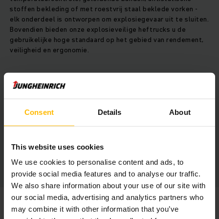
stoffen bekleding of met roestvrij staal beklede vorken -
elk onderdeel is ontworpen om explosiegevaar uit te sluiten.
Bovendien bieden onze explosieveilige heftrucks u de
gebruikelijke hoge standaard op het gebied van rendement,
veiligheid en ergonomie.
Uw voordelen
Beproefde trucks uit actuele modellen als basis
Consent
Details
About
Strengste normen op het gebied van ergonomie en
efficiëntie
Uitgebreide kwaliteitscontroles voor aflevering
This website uses cookies
We use cookies to personalise content and ads, to
provide social media features and to analyse our traffic.
We also share information about your use of our site with
our social media, advertising and analytics partners who
*ATEX richtlijnen zijn voorschriften van de Europese Unie om
may combine it with other information that you’ve
bedreigingen en gevarenzones op het gebied van