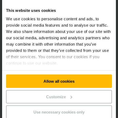
Concept d'entraînement performant et
This website uses cookies
efficace
We use cookies to personalise content and ads, to
provide social media features and to analyse our traffic.
We also share information about your use of our site with
Longues durées d’utilisation avec une batterie
our social media, advertising and analytics partners who
plomb-acide
may combine it with other information that you’ve
provided to them or that they’ve collected from your use
Disponible avec la technologie lithium-ions
of their services. You consent to our cookies if you
continue to use our website.
Construction robuste pour les applications les
plus difficiles
Allow all cookies
Customize
Instrument d'affichage et de réglage central
offrant un aperçu complet
Use necessary cookies only