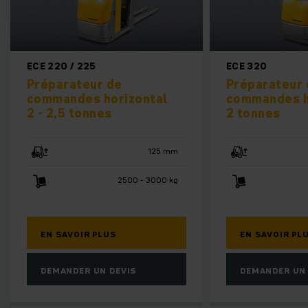
225
ECE 320
eur de
Préparateur de
s horizontal
commandes horizontal
onnes
2 tonnes
125 mm
750 mm
2500 - 3000 kg
2000 kg
R PLUS
EN SAVOIR PLUS
R UN DEVIS
DEMANDER UN DEVIS