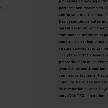
processus de picking opti
ne
performance maximales. P
confortablement, de manièr
Des capacités de batterie 
garantissent un rendement
commandes même en exploit
construction robuste aux 
virages rapides avec la mei
e
Une plate-forme à levage h
protection contre les chocs
avec volant multifonction 
commande facilement acces
conduite élevé. Les systè
de circulation diurnes DayL
curveCONTROL en option ass