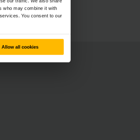
se our traffic. We also share
ers who may combine it with
 services. You consent to our
Allow all cookies