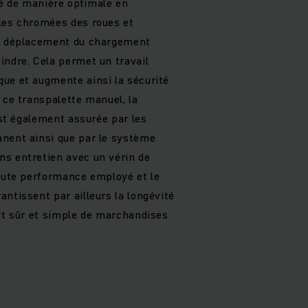
é de manière optimale en
les chromées des roues et
le déplacement du chargement
indre. Cela permet un travail
ue et augmente ainsi la sécurité
 ce transpalette manuel, la
 est également assurée par les
nent ainsi que par le système
s entretien avec un vérin de
haute performance employé et le
ntissent par ailleurs la longévité
ort sûr et simple de marchandises