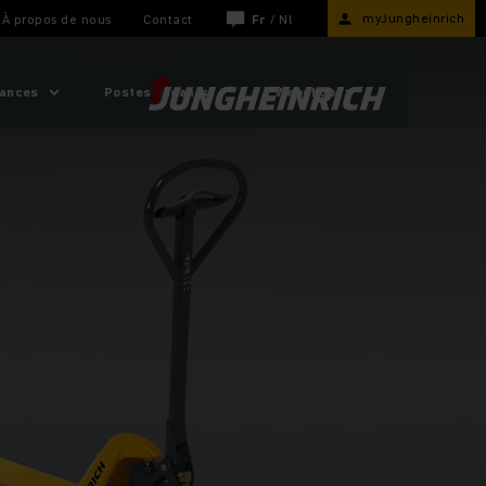
myJungheinrich
À propos de nous
Contact
Fr
/
Nl
sances
Postes vacants
Webshop