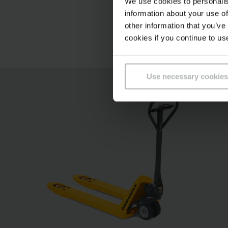
We use cookies to personalis
Équipement i
information about your use of
other information that you’ve
cookies if you continue to us
Use necessary cookies