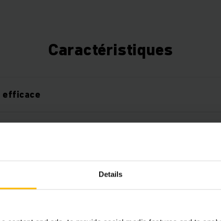
Caractéristiques
 efficace
ble
 longévité maximales
Details
t robuste