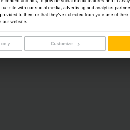
e content and ads, to provide social media features and to analy
ndividuel
 our site with our social media, advertising and analytics partn
 provided to them or that they’ve collected from your use of their
e our website.
 only
Customize