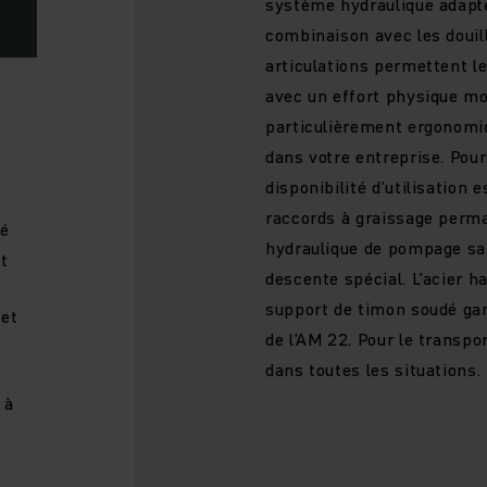
système hydraulique adapt
combinaison avec les douil
articulations permettent 
avec un effort physique mo
particulièrement ergonomiq
dans votre entreprise. Pour
disponibilité d’utilisation
raccords à graissage perma
sé
hydraulique de pompage san
t
descente spécial. L’acier 
support de timon soudé gara
 et
de l’AM 22. Pour le transp
dans toutes les situations.
 à