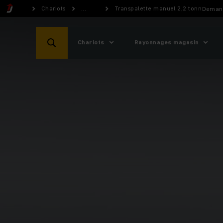
Chariots
...
Transpalette manuel 2,2 tonnes
Demand
Chariots
Rayonnages magasin