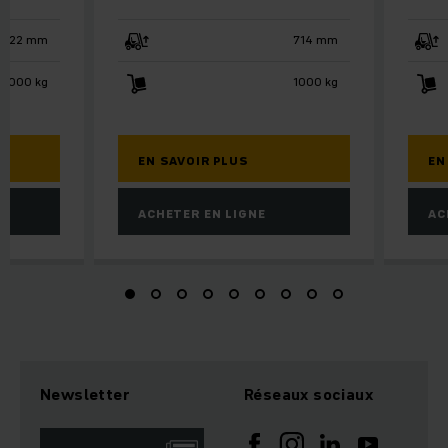
122 mm
714 mm
2000 kg
1000 kg
EN SAVOIR PLUS
EN
ACHETER EN LIGNE
AC
Newsletter
Réseaux sociaux