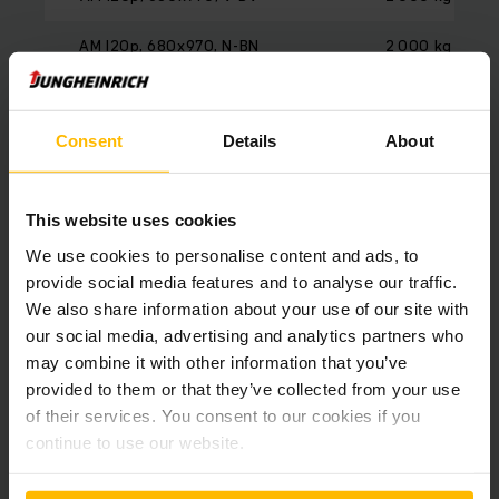
AM I20p, 680x970, N-BN
2 000 kg
AM I20p, 680x970, V-GV
2 000 kg
Consent
Details
About
AM I20p, 680x970, N-GN
2 000 kg
AM I20p, 680x810, V-BV
2 000 kg
This website uses cookies
AM I20p, 680x810, N-BN
2 000 kg
We use cookies to personalise content and ads, to
provide social media features and to analyse our traffic.
AM I20p, 680x810, V-GV
2 000 kg
We also share information about your use of our site with
our social media, advertising and analytics partners who
AM I20p, 680x810, N-GN
2 000 kg
may combine it with other information that you’ve
provided to them or that they’ve collected from your use
AM I20p, 520x1220, V-BV
2 000 kg
of their services. You consent to our cookies if you
continue to use our website.
AM I20p, 520x1220, N-BN
2 000 kg
AM I20p, 520x1220, V-GV
2 000 kg