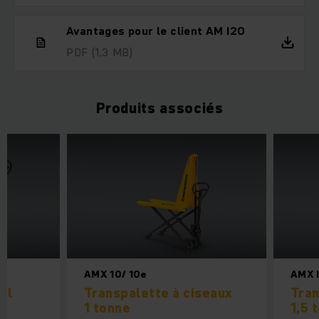
Avantages pour le client AM I20
PDF
(1,3 MB)
Produits associés
AMX 10/ 10e
AMX I
el
Transpalette à ciseaux
Tran
1 tonne
1,5 