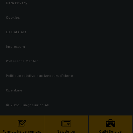
Data Privacy
Cookies
EU Data act
Impressum
Preference Center
Politique relative aux lanceurs d’alerte
OpenLine
© 2026 Jungheinrich AG
Formulaire de contact
Newsletter
Call4Service