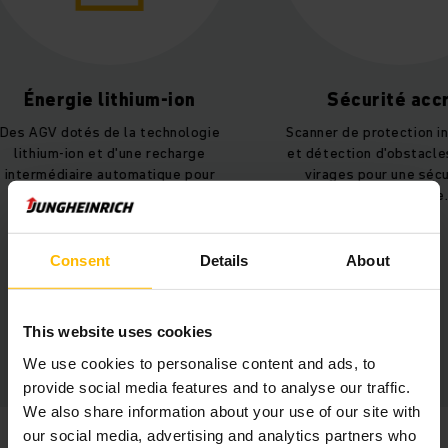
Sécurité accrue
Durabil
Scanner de protection individuelle
Meilleure u
et détection d'obstacles dans les
ressources da
virages pour une sécurité de
homme-
travail élevée.
Consent
Details
About
This website uses cookies
We use cookies to personalise content and ads, to
provide social media features and to analyse our traffic.
We also share information about your use of our site with
our social media, advertising and analytics partners who