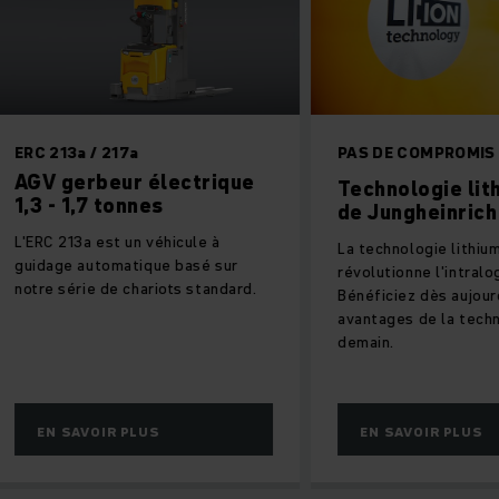
17a
PAS DE COMPROMIS
ur électrique
Technologie lithium-ion
onnes
de Jungheinrich
 un véhicule à
La technologie lithium-ion
atique basé sur
révolutionne l'intralogistique.
 chariots standard.
Bénéficiez dès aujourd'hui des
avantages de la technologie de
demain.
 PLUS
EN SAVOIR PLUS