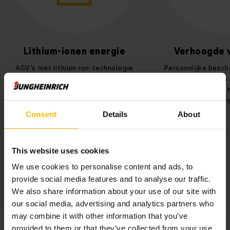
Lithium-ionen energie
Verhoogde v
AGV's met lithium-ion-technologie
Persoonlijke besc
en automatisch tussentijds
en scannen van 
opladen voor maximale
bochten voor een 
beschikbaarheid.
werkveili
Consent
Details
About
This website uses cookies
We use cookies to personalise content and ads, to
provide social media features and to analyse our traffic.
We also share information about your use of our site with
our social media, advertising and analytics partners who
may combine it with other information that you’ve
provided to them or that they’ve collected from your use