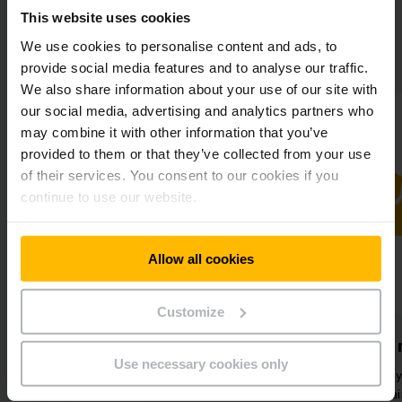
This website uses cookies
We use cookies to personalise content and ads, to
Aperçu du projet
provide social media features and to analyse our traffic.
We also share information about your use of our site with
our social media, advertising and analytics partners who
may combine it with other information that you’ve
provided to them or that they’ve collected from your use
of their services. You consent to our cookies if you
continue to use our website.
Allow all cookies
Customize
tilisation optimale de
Protection maxim
l'espace
Use necessary cookies only
Le système de rayonnage 
 préparation de commandes sur
et robuste ainsi que 