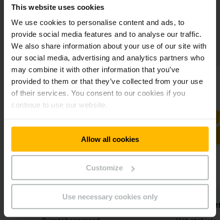
This website uses cookies
We use cookies to personalise content and ads, to
provide social media features and to analyse our traffic.
Overzicht project
We also share information about your use of our site with
our social media, advertising and analytics partners who
may combine it with other information that you’ve
provided to them or that they’ve collected from your use
of their services. You consent to our cookies if you
continue to use our website.
Allow all cookies
Customize
Use necessary cookies only
Optimaal ruimtegebruik
Maximale be