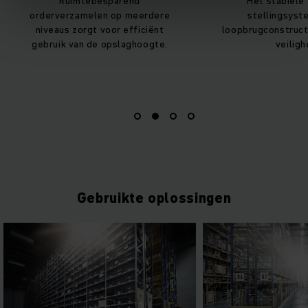
Ruimtebesparend
Het stabiele
orderverzamelen op meerdere
stellingsyst
niveaus zorgt voor efficiënt
loopbrugconstruct
gebruik van de opslaghoogte.
veiligh
Gebruikte oplossingen