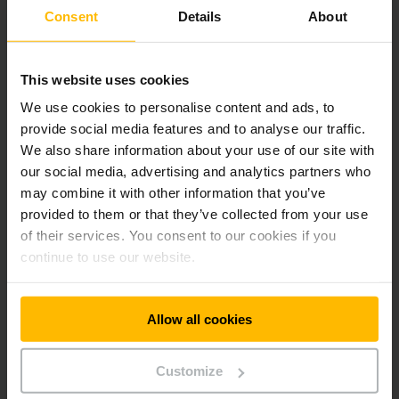
Consent
Details
About
Votre entrepôt est équipé de panneaux solaires ? Assurez-
vous que l'énergie produite est utilisée efficacement. En
intégrant un système énergétique tel qu'un batterie
This website uses cookies
externe, vous pouvez stocker l'énergie solaire et la
déployer en cas de besoin. Ceci permet non seulement de
We use cookies to personalise content and ads, to
réduire votre facture énergétique, mais aussi de contribuer
provide social media features and to analyse our traffic.
au fonctionnement durable de votre entrepôt.
We also share information about your use of our site with
our social media, advertising and analytics partners who
Faire des choix conscients vaut la peine
may combine it with other information that you’ve
provided to them or that they’ve collected from your use
Les économies d'énergie dans le domaine de la manutention
of their services. You consent to our cookies if you
ne sont pas seulement bénéfiques pour votre portefeuille,
continue to use our website.
mais aussi pour l'environnement. En choisissant
intelligemment les chariots, les réglages, le style de
conduite, l'entretien et le stockage de l'énergie, vous
Allow all cookies
pouvez réaliser d'importantes économies. En outre, une
approche économe en énergie entraîne souvent des
avantages supplémentaires tels qu'un environnement de
Customize
travail plus sûr, moins de temps d'arrêt et des coûts
d'entretien réduits. Commencez dès aujourd'hui à mettre en