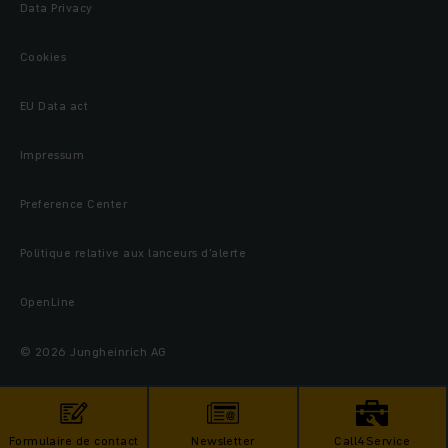
Data Privacy
Cookies
EU Data act
Impressum
Preference Center
Politique relative aux lanceurs d’alerte
OpenLine
© 2026 Jungheinrich AG
Formulaire de contact
Newsletter
Call4Service