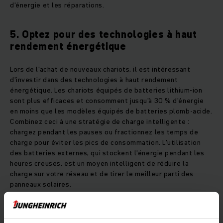
d'énergie et les réparations.
5. Optez pour des technologies à haut
rendement énergétique
Lors de l'achat de nouveaux chariots, il est intéressant
d'investir dans des technologies à haut rendement
énergétique. Les chariots équipés de batteries lithium-ion
sont plus efficaces et consomment jusqu'à 30 % d'énergie
en moins que les modèles équipés de batteries plomb-acide.
Combinez ceci à une stratégie de charge intelligente :
chargez pendant les pauses ou fractionnez les temps de
charge pour éviter les pics de consommation. L'utilisation
des batteries externes, qui stockent l'énergie pendant les
heures creuses, est un moyen intelligent de réduire la
charge sur votre réseau et de tirer le meilleur parti des
panneaux solaires.
6. Utilisez les énergies renouvelables